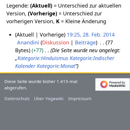
Legende:
(Aktuell)
= Unterschied zur aktuellen
Version,
(Vorherige)
= Unterschied zur
vorherigen Version,
K
= Kleine Änderung
Aktuell
Vorherige
19:25, 28. Feb. 2014
Anandini
Diskussion
Beiträge
77
2
Bytes
+77
Die Seite wurde neu angelegt:
8
„
Kategorie:Hinduismus
Kategorie:Indischer
.
Kalender
Kategorie:Monat
“
F
e
Diese Seite wurde bisher 1.415-mal
b
abgerufen.
r
Datenschutz
Über Yogawiki
Impressum
u
a
r
2