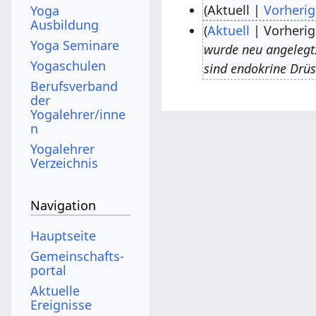
Aktuell
Vorherig
Yoga
Ausbildung
K
Aktuell
Vorherig
1
Yoga Seminare
e
wurde neu angelegt
3
2
Yogaschulen
i
sind endokrine Drüs
.
7
n
Berufsverband
S
.
der
e
e
D
Yogalehrer/inne
B
n
p
e
e
Yogalehrer
t
z
a
Verzeichnis
e
e
r
m
m
b
Navigation
b
b
e
e
e
Hauptseite
i
r
r
Gemeinschafts­
t
2
2
portal
u
0
0
Aktuelle
n
Ereignisse
1
1
g