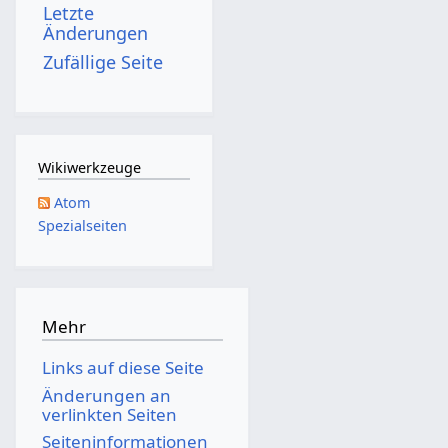
Letzte
7
4
s
Änderungen
z
Zufällige Seite
u
s
a
m
Wikiwerkzeuge
m
Atom
e
Spezialseiten
n
f
a
s
Mehr
s
Links auf diese Seite
u
Änderungen an
n
verlinkten Seiten
g
Seiten­­informationen