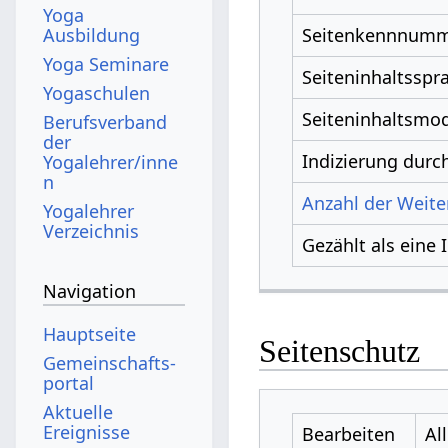
Yoga
Ausbildung
Seitenkennnum
Yoga Seminare
Seiteninhaltsspr
Yogaschulen
Seiteninhaltsmod
Berufsverband
der
Indizierung dur
Yogalehrer/inne
n
Anzahl der Weiter
Yogalehrer
Verzeichnis
Gezählt als eine 
Navigation
Hauptseite
Seitenschutz
Gemeinschafts­
portal
Aktuelle
Ereignisse
Bearbeiten
Al