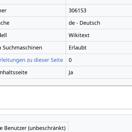
mer
306153
ache
de - Deutsch
ell
Wikitext
ch Suchmaschinen
Erlaubt
leitungen zu dieser Seite
0
Inhaltsseite
Ja
le Benutzer (unbeschränkt)