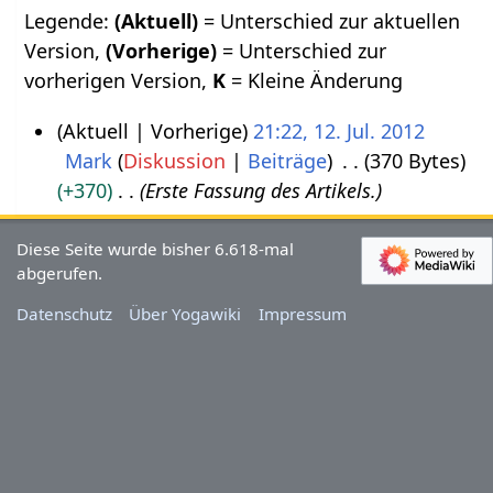
Legende:
(Aktuell)
= Unterschied zur aktuellen
Version,
(Vorherige)
= Unterschied zur
vorherigen Version,
K
= Kleine Änderung
Aktuell
Vorherige
21:22, 12. Jul. 2012
Mark
Diskussion
Beiträge
370 Bytes
1
+370
Erste Fassung des Artikels.
2
.
Diese Seite wurde bisher 6.618-mal
J
abgerufen.
u
Datenschutz
Über Yogawiki
Impressum
l
i
2
0
1
2