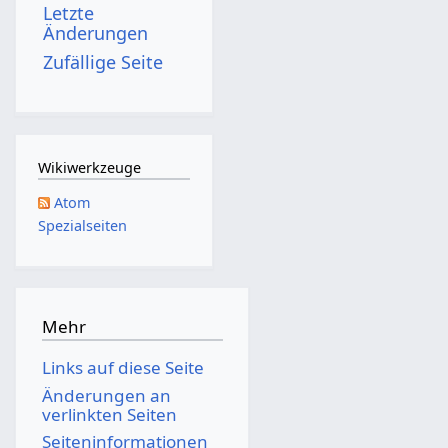
Letzte
s
Änderungen
z
Zufällige Seite
u
s
a
m
Wikiwerkzeuge
m
Atom
e
Spezialseiten
n
f
a
s
Mehr
s
Links auf diese Seite
u
Änderungen an
n
verlinkten Seiten
g
Seiten­­informationen