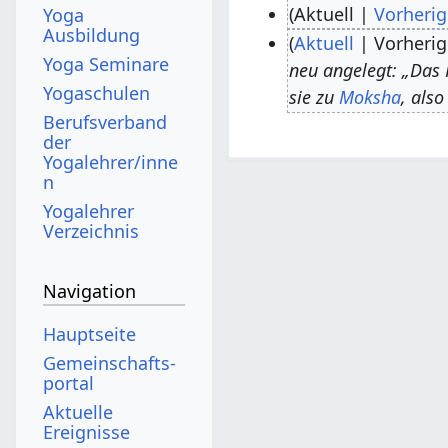
Aktuell
Vorherig
Yoga
Ausbildung
K
Aktuell
Vorherig
1
Yoga Seminare
e
neu angelegt: „Das 
9
2
Yogaschulen
i
sie zu
Moksha
, als
.
.
n
Berufsverband
D
M
der
e
e
a
Yogalehrer/inne
B
n
z
i
e
Yogalehrer
e
2
a
Verzeichnis
m
0
r
b
1
b
Navigation
e
9
e
r
Hauptseite
i
2
Gemeinschafts­
t
0
portal
u
2
Aktuelle
n
Ereignisse
2
g