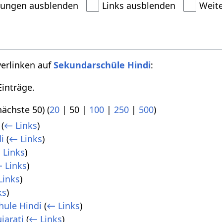
dungen ausblenden
Links ausblenden
Weit
verlinken auf
Sekundarschüle Hindi
:
inträge.
nächste 50
) (
20
|
50
|
100
|
250
|
500
)
(
← Links
)
i
(
← Links
)
 Links
)
 Links
)
Links
)
ks
)
hule Hindi
(
← Links
)
jarati
(
← Links
)