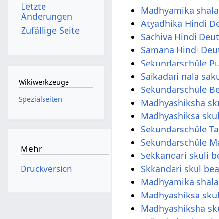
Letzte
Madhyamika shalan
Änderungen
Atyadhika Hindi D
Zufällige Seite
Sachiva Hindi Deu
Samana Hindi Deu
Sekundarschüle Pu
Saikadari nala sak
Wikiwerkzeuge
Sekundarschüle Be
Spezialseiten
Madhyashiksha sku
Madhyashiksa skul
Sekundarschüle Ta
Sekundarschüle M
Mehr
Sekkandari skuli 
Druckversion
Skkandari skul be
Madhyamika shal
Madhyashiksa sku
Madhyashiksha sk