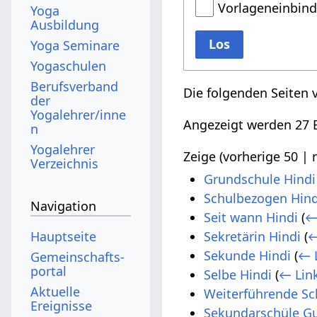
Vorlageneinbin
Yoga
Ausbildung
Los
Yoga Seminare
Yogaschulen
Berufsverband
Die folgenden Seiten 
der
Yogalehrer/inne
Angezeigt werden 27 E
n
Yogalehrer
Zeige (
vorherige 50
|
Verzeichnis
Grundschule Hindi
Schulbezogen Hind
Navigation
Seit wann Hindi
(
←
Hauptseite
Sekretärin Hindi
(
←
Sekunde Hindi
(
← 
Gemeinschafts­
portal
Selbe Hindi
(
← Lin
Aktuelle
Weiterführende Sc
Ereignisse
Sekundarschüle Gu