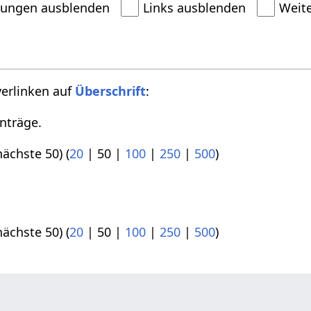
dungen ausblenden
Links ausblenden
Weit
verlinken auf
Überschrift
:
nträge.
nächste 50
) (
20
|
50
|
100
|
250
|
500
)
nächste 50
) (
20
|
50
|
100
|
250
|
500
)