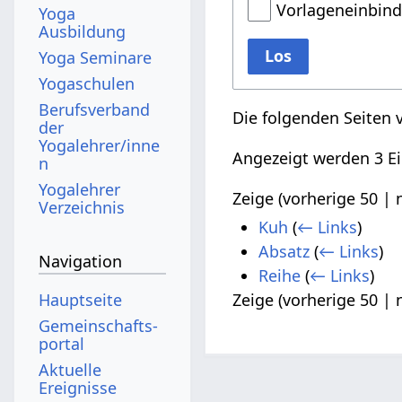
Vorlageneinbin
Yoga
Ausbildung
Los
Yoga Seminare
Yogaschulen
Berufsverband
Die folgenden Seiten 
der
Yogalehrer/inne
Angezeigt werden 3 Ei
n
Yogalehrer
Zeige (
vorherige 50
|
Verzeichnis
Kuh
(
← Links
)
Absatz
(
← Links
)
Navigation
Reihe
(
← Links
)
Hauptseite
Zeige (
vorherige 50
|
Gemeinschafts­
portal
Aktuelle
Ereignisse