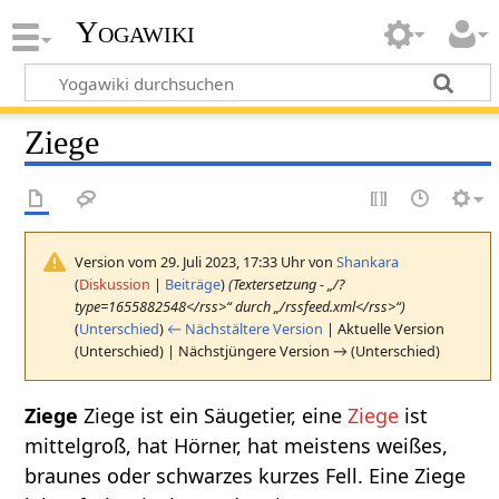
Yogawiki
Ziege
Version vom 29. Juli 2023, 17:33 Uhr von
Shankara
(
Diskussion
|
Beiträge
)
(Textersetzung - „/?
type=1655882548</rss>“ durch „/rssfeed.xml</rss>“)
(
Unterschied
)
← Nächstältere Version
| Aktuelle Version
(Unterschied) | Nächstjüngere Version → (Unterschied)
Ziege ist ein Säugetier, eine
Ziege
ist
mittelgroß, hat Hörner, hat meistens weißes,
braunes oder schwarzes kurzes Fell. Eine Ziege