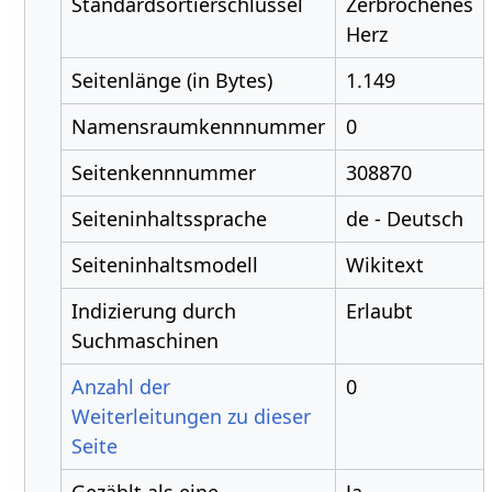
Standardsortierschlüssel
Zerbrochenes
Herz
Seitenlänge (in Bytes)
1.149
Namensraumkennnummer
0
Seitenkennnummer
308870
Seiteninhaltssprache
de - Deutsch
Seiteninhaltsmodell
Wikitext
Indizierung durch
Erlaubt
Suchmaschinen
Anzahl der
0
Weiterleitungen zu dieser
Seite
Gezählt als eine
Ja