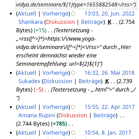
vidya.de/seminare/${1}type=1655882548</rss>“
u
3
Aktuell
Vorherige
13:03, 20. Jun. 2022
s
Shankara
Diskussion
Beiträge
K
2.754
2
t
Bytes
+15
Textersetzung -
0
2
„<rss([^>]*)>https:\/\/www.yoga-
.
0
vidya.de\/seminare\/([^<]*)<\/rss>“ durch „Hier
J
2
erscheint demnächst wieder eine
u
2
Seminarempfehlung: url=${2}${1}“
n
Aktuell
Vorherige
16:32, 26. Mai 2018
i
Sukadev
Diskussion
Beiträge
K
2.739
2
2
Bytes
−5
Textersetzung - „.html">“ durch „/
6
0
“
.
2
Aktuell
Vorherige
15:55, 22. Apr. 2017
M
2
Amana Rupini
Diskussion
Beiträge
2
a
2.744 Bytes
+785
2
i
K
Aktuell
Vorherige
10:54, 8. Jan. 2017
.
2