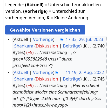
Legende:
(Aktuell)
= Unterschied zur aktuellen
Version,
(Vorherige)
= Unterschied zur
vorherigen Version,
K
= Kleine Änderung
Aktuell
Vorherige
17:33, 29. Jul. 2023
Shankara
Diskussion
Beiträge
K
2.740
2
Bytes
−5
Textersetzung - „/?
9
type=1655882548</rss>“ durch
.
„/rssfeed.xml</rss>“
J
Aktuell
Vorherige
11:19, 2. Aug. 2022
u
Shankara
Diskussion
Beiträge
K
2.745
2
l
Bytes
−9
Textersetzung - „Hier erscheint
.
i
demnächst wieder eine Seminarempfehlung:
A
2
url=([^ ]*)type=2365 max=([0-9]+)“ durch „<rss
u
0
max=${2}>https://www.yoga-
g
2