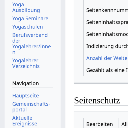
Yoga
Ausbildung
Seitenkennnum
Yoga Seminare
Seiteninhaltsspr
Yogaschulen
Seiteninhaltsmod
Berufsverband
der
Indizierung dur
Yogalehrer/inne
n
Anzahl der Weiter
Yogalehrer
Verzeichnis
Gezählt als eine 
Navigation
Hauptseite
Seitenschutz
Gemeinschafts­
portal
Aktuelle
Ereignisse
Bearbeiten
Al