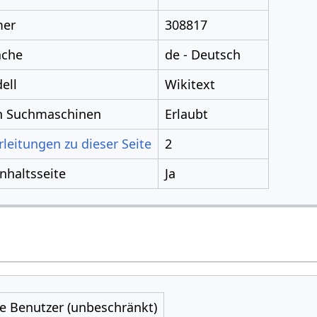
mer
308817
ache
de - Deutsch
ell
Wikitext
ch Suchmaschinen
Erlaubt
leitungen zu dieser Seite
2
Inhaltsseite
Ja
le Benutzer (unbeschränkt)