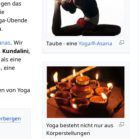
lgen das
ie
oga-Übende
a.
anas
. Wir
Taube - eine
Yoga
-
Asana
 Kundalini,
 als eine
a
, eine
gen von Yoga
Yoga besteht nicht nur aus
Körperstellungen