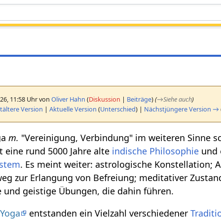
26, 11:58 Uhr von
Oliver Hahn
(
Diskussion
|
Beiträge
)
(
→
Siehe auch
)
ältere Version
|
Aktuelle Version
(
Unterschied
) |
Nächstjüngere Version →
oga
m.
"Vereinigung, Verbindung" im weiteren Sinne sc
ist eine rund 5000 Jahre alte
indische
Philosophie
und 
stem
. Es meint weiter: astrologische Konstellation
eg zur Erlangung von Befreiung; meditativer Zustan
 und geistige Übungen, die dahin führen.
s
Yoga
entstanden ein Vielzahl verschiedener
Tradit