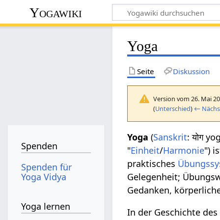
Yogawiki
Yoga
Seite
Diskussion
Version vom 26. Mai 20
(
Unterschied
)
← Nächst
Yoga
(
Sanskrit
: योग y
Spenden
"
Einheit
/
Harmonie
") 
praktisches
Übungssy
Spenden für
Yoga Vidya
Gelegenheit; Übungsw
Gedanken, körperliche
Yoga lernen
In der Geschichte de