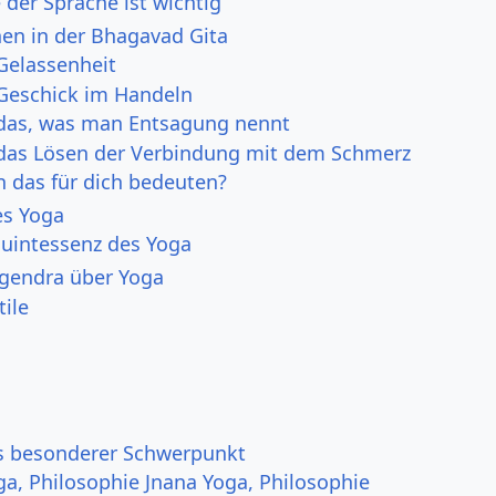
 der Sprache ist wichtig
nen in der Bhagavad Gita
 Gelassenheit
 Geschick im Handeln
 das, was man Entsagung nennt
 das Lösen der Verbindung mit dem Schmerz
 das für dich bedeuten?
es Yoga
Quintessenz des Yoga
ogendra über Yoga
tile
s besonderer Schwerpunkt
ga, Philosophie Jnana Yoga, Philosophie