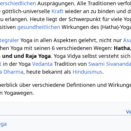
erschiedlichen
Ausprägungen. Alle Traditionen verfo
 göttlich-universelle
Kraft
wieder an zu binden und d
u erlangen. Heute liegt der Schwerpunkt für viele Y
sitiven
gesundheitlichen
Wirkungen des (Hatha)-Yog
tegraler
Yoga in allen Aspekten gelehrt, nicht nur
As
ichen Yoga mit seinen 6 verschiedenen Wegen:
Hatha,
a und und Raja Yoga
. Yoga Vidya selbst versteht sich
t
in der Yoga
Vedanta
Tradition von
Swami Sivanand
a Dharma
, heute bekannt als
Hinduismus
.
Überblick über verschiedene Defintionen und Wirkun
en Yogawegen.
oga