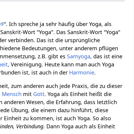
a
". Ich spreche ja sehr häufig über Yoga, als
s Sanskrit-Wort "Yoga". Das Sanskrit-Wort "Yoga"
der verbinden. Das ist die ursprüngliche
rschiedene Bedeutungen, unter anderem pflügen
ammensetzung, z.B. gibt es
Samyoga
, das ist eine
heit
, Vereinigung. Heute kann man auch Yoga
rbunden ist, ist auch in der
Harmonie
.
it, zum anderen auch jede Praxis, die zu dieser
n
Mensch
mit
Gott
. Yoga als Einheit heißt die
len anderen Wesen, die Erfahrung, dass letztlich
jede Übung, die einem dazu hinführt, diese
r Einheit zu kommen, ist auch Yoga. So also
binden, Verbindung
. Dann Yoga auch als Einheit