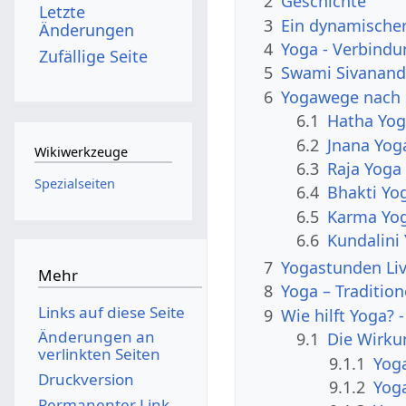
2
Geschichte
Letzte
3
Ein dynamische
Änderungen
4
Yoga - Verbind
Zufällige Seite
5
Swami Sivanand
6
Yogawege nach 
6.1
Hatha Yo
6.2
Jnana Yog
Wikiwerkzeuge
6.3
Raja Yoga
Spezialseiten
6.4
Bhakti Yo
6.5
Karma Yo
6.6
Kundalini
7
Yogastunden Liv
Mehr
8
Yoga – Tradition
Links auf diese Seite
9
Wie hilft Yoga? 
Änderungen an
9.1
Die Wirku
verlinkten Seiten
9.1.1
Yoga
Druckversion
9.1.2
Yoga
Permanenter Link