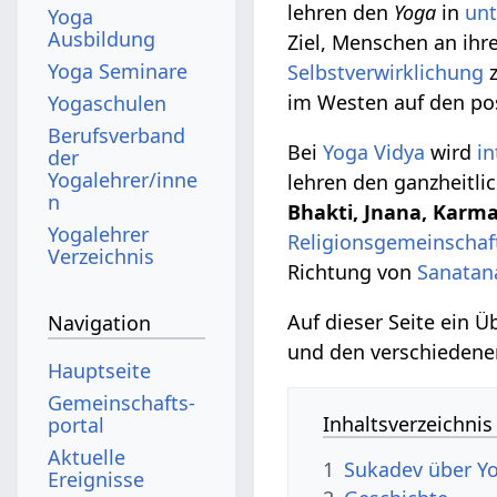
lehren den
Yoga
in
unt
Yoga
Ausbildung
Ziel, Menschen an ihre
Yoga Seminare
Selbstverwirklichung
z
im Westen auf den po
Yogaschulen
Berufsverband
Bei
Yoga Vidya
wird
in
der
Yogalehrer/inne
lehren den ganzheitl
n
Bhakti, Jnana, Karm
Yogalehrer
Religionsgemeinschaf
Verzeichnis
Richtung von
Sanatan
Auf dieser Seite ein 
Navigation
und den verschieden
Hauptseite
Gemeinschafts­
Inhaltsverzeichnis
portal
Aktuelle
1
Sukadev über Y
Ereignisse