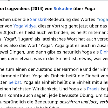
Vortragsvideos (2014) von
Sukadev
über Yoga
echen über die
Sanskrit
-Bedeutung des Wortes "
Yog
er von
Yoga Vidya
, dieser Vortrag geht jetzt über da
eißt Joch, es heißt auch verbinden, es heißt miteinan
"Yoga". 'Jugare' als lateinisches Wort hat auch ve
bt es also das Wort "Yoga". Yoga gibt es auch in Zus
wei Dingen, und dann gibt es natürlich Yoga als
Ein
e, denn etwas, was in der Einheit ist, etwas, was ve
nne zum einen der Zustand der Harmonie und der Einhe
Harmonie führt. Yoga als Einheit heißt die Einheit vo
sten
Selbst
. Yoga als Einheit heißt die Einheit mit al
r einen höchsten Wirklichkeit. Und Yoga als
Praxis
ist 
 Man könnte auch sagen, jede bewusste Übung, um zu
 ursprünglich die Bedeutung:
anschirren und Joch, ver