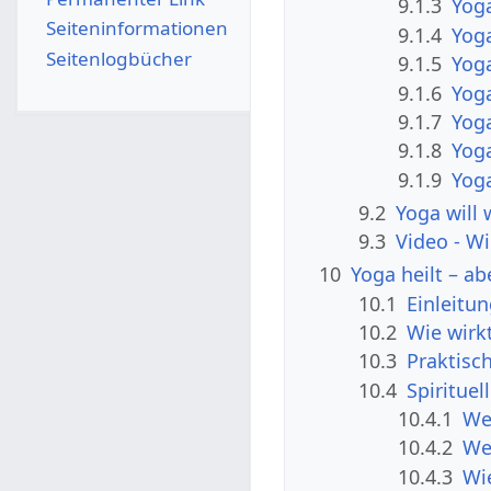
9.1.3
Yog
Seiten­­informationen
9.1.4
Yoga
Seitenlogbücher
9.1.5
Yoga
9.1.6
Yoga
9.1.7
Yoga
9.1.8
Yoga
9.1.9
Yog
9.2
Yoga will
9.3
Video - Wi
10
Yoga heilt – ab
10.1
Einleitu
10.2
Wie wirk
10.3
Praktisc
10.4
Spiritue
10.4.1
We
10.4.2
We
10.4.3
Wi