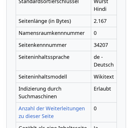
Standardsortierschlüssel
Wurst
Hindi
Seitenlänge (in Bytes)
2.167
Namensraumkennnummer
0
Seitenkennnummer
34207
Seiteninhaltssprache
de -
Deutsch
Seiteninhaltsmodell
Wikitext
Indizierung durch
Erlaubt
Suchmaschinen
Anzahl der Weiterleitungen
0
zu dieser Seite
Gezählt als eine Inhaltsseite
Ja