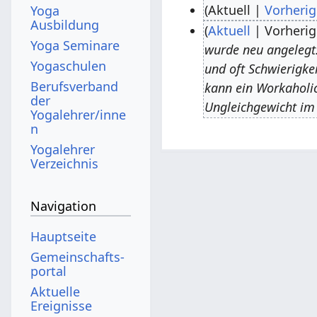
Aktuell
Vorherig
Yoga
Ausbildung
K
Aktuell
Vorherig
1
Yoga Seminare
e
wurde neu angelegt: 
6
Yogaschulen
i
und oft Schwierigke
.
n
Berufsverband
kann ein Workaholic 
F
der
e
Ungleichgewicht i
e
Yogalehrer/inne
B
n
b
e
Yogalehrer
r
a
Verzeichnis
u
r
a
b
Navigation
r
e
2
Hauptseite
i
0
Gemeinschafts­
t
2
portal
u
5
Aktuelle
n
Ereignisse
g