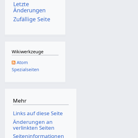
Letzte
s
Änderungen
z
Zufällige Seite
u
s
a
m
Wikiwerkzeuge
m
Atom
e
Spezialseiten
n
f
a
s
Mehr
s
Links auf diese Seite
u
Änderungen an
n
verlinkten Seiten
g
Seiten­­informationen