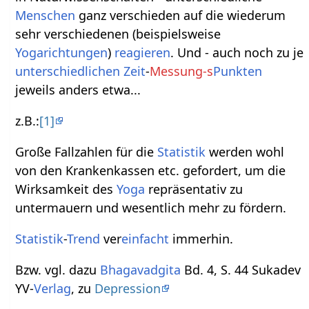
Menschen
ganz verschieden auf die wiederum
sehr verschiedenen (beispielsweise
Yogarichtungen
)
reagieren
. Und - auch noch zu je
unterschiedl
ichen
Zeit
-
Messung-s
Punkten
jeweils anders etwa...
z.B.:
[1]
Große Fallzahlen für die
Statistik
werden wohl
von den Krankenkassen etc. gefordert, um die
Wirksamkeit des
Yoga
repräsentativ zu
untermauern und wesentlich mehr zu fördern.
Statistik
-
Trend
ver
einfacht
immerhin.
Bzw. vgl. dazu
Bhagavadgita
Bd. 4, S. 44 Sukadev
YV-
Verlag
, zu
Depression