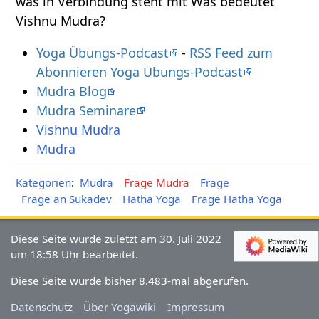
was in Verbindung steht mit Was bedeutet
Vishnu Mudra?
Yoga Übungs-Podcast
-
RSS Feed zum
Abonnieren Yoga Übungs-Podcast
Mudra Blog
Mudra Seminare
Vishnu Mudra
Mudra
Kategorien
:
Mudra
Frage Mudra
Frage
Frage an Sukadev
Hatha Yoga
Frage Hatha Yoga
Diese Seite wurde zuletzt am 30. Juli 2022
um 18:58 Uhr bearbeitet.
Diese Seite wurde bisher 8.483-mal abgerufen.
Datenschutz
Über Yogawiki
Impressum