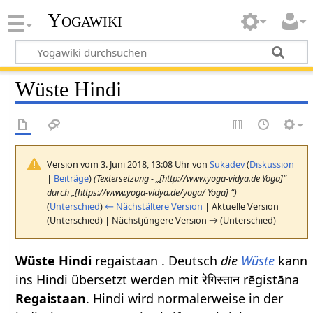
Yogawiki
Wüste Hindi
Version vom 3. Juni 2018, 13:08 Uhr von
Sukadev
(
Diskussion
|
Beiträge
)
(Textersetzung - „[http://www.yoga-vidya.de Yoga]“
durch „[https://www.yoga-vidya.de/yoga/ Yoga] “)
(
Unterschied
)
← Nächstältere Version
| Aktuelle Version
(Unterschied) | Nächstjüngere Version → (Unterschied)
Wüste Hindi
regaistaan . Deutsch
die
Wüste
kann
ins Hindi übersetzt werden mit रेगिस्तान rēgistāna
Regaistaan
. Hindi wird normalerweise in der