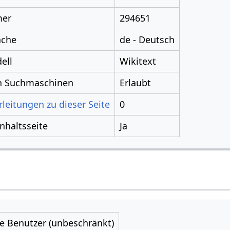
mer
294651
ache
de - Deutsch
ell
Wikitext
ch Suchmaschinen
Erlaubt
leitungen zu dieser Seite
0
Inhaltsseite
Ja
le Benutzer (unbeschränkt)