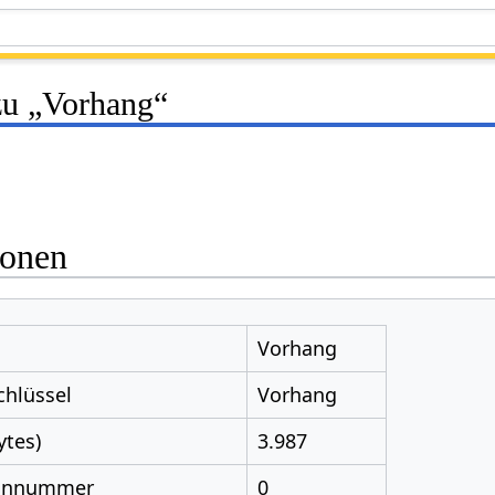
zu „Vorhang“
ionen
Vorhang
chlüssel
Vorhang
ytes)
3.987
nnnummer
0