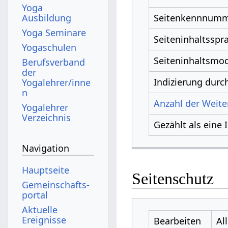
Yoga
Ausbildung
Seitenkennnum
Yoga Seminare
Seiteninhaltsspr
Yogaschulen
Seiteninhaltsmod
Berufsverband
der
Indizierung dur
Yogalehrer/inne
n
Anzahl der Weiter
Yogalehrer
Verzeichnis
Gezählt als eine 
Navigation
Hauptseite
Seitenschutz
Gemeinschafts­
portal
Aktuelle
Ereignisse
Bearbeiten
Al