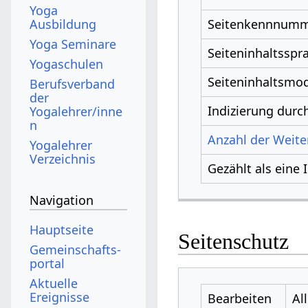
Yoga
Ausbildung
Seitenkennnum
Yoga Seminare
Seiteninhaltsspr
Yogaschulen
Seiteninhaltsmod
Berufsverband
der
Indizierung dur
Yogalehrer/inne
n
Anzahl der Weiter
Yogalehrer
Verzeichnis
Gezählt als eine 
Navigation
Hauptseite
Seitenschutz
Gemeinschafts­
portal
Aktuelle
Ereignisse
Bearbeiten
Al