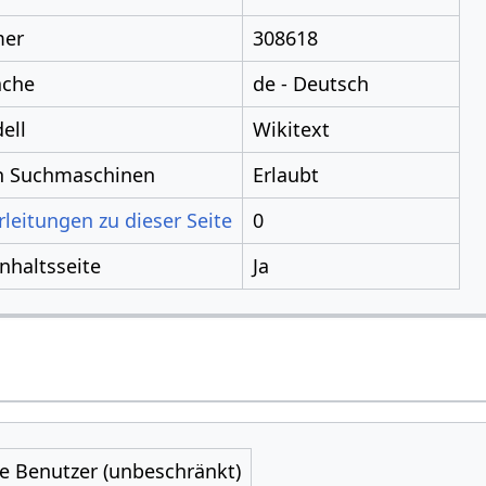
mer
308618
ache
de - Deutsch
ell
Wikitext
ch Suchmaschinen
Erlaubt
leitungen zu dieser Seite
0
Inhaltsseite
Ja
le Benutzer (unbeschränkt)