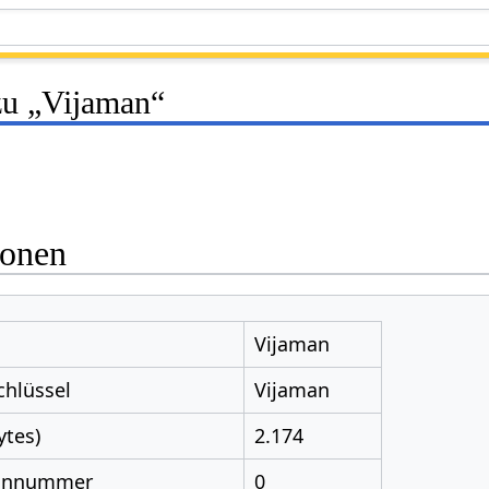
zu „Vijaman“
ionen
Vijaman
chlüssel
Vijaman
ytes)
2.174
nnnummer
0