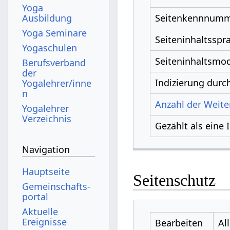
Yoga
Ausbildung
Seitenkennnum
Yoga Seminare
Seiteninhaltsspr
Yogaschulen
Seiteninhaltsmod
Berufsverband
der
Indizierung dur
Yogalehrer/inne
n
Anzahl der Weiter
Yogalehrer
Verzeichnis
Gezählt als eine 
Navigation
Hauptseite
Seitenschutz
Gemeinschafts­
portal
Aktuelle
Ereignisse
Bearbeiten
Al