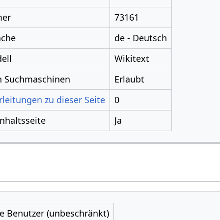
mer
73161
ache
de - Deutsch
ell
Wikitext
ch Suchmaschinen
Erlaubt
leitungen zu dieser Seite
0
Inhaltsseite
Ja
le Benutzer (unbeschränkt)