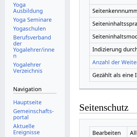
Yoga
Ausbildung
Seitenkennnum
Yoga Seminare
Seiteninhaltsspr
Yogaschulen
Seiteninhaltsmod
Berufsverband
der
Indizierung dur
Yogalehrer/inne
n
Anzahl der Weiter
Yogalehrer
Verzeichnis
Gezählt als eine 
Navigation
Hauptseite
Seitenschutz
Gemeinschafts­
portal
Aktuelle
Ereignisse
Bearbeiten
Al