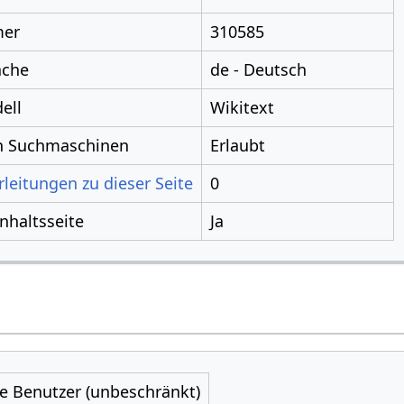
mer
310585
ache
de - Deutsch
ell
Wikitext
ch Suchmaschinen
Erlaubt
leitungen zu dieser Seite
0
Inhaltsseite
Ja
le Benutzer (unbeschränkt)