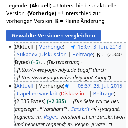
Legende:
(Aktuell)
= Unterschied zur aktuellen
Version,
(Vorherige)
= Unterschied zur
vorherigen Version,
K
= Kleine Änderung
Aktuell
Vorherige
13:07, 3. Jun. 2018
Sukadev
Diskussion
Beiträge
K
2.340
3
Bytes
+5
Textersetzung -
.
„[http://www.yoga-vidya.de Yoga]“ durch
J
„[https://www.yoga-vidya.de/yoga/ Yoga] “
u
Aktuell
Vorherige
05:37, 25. Jul. 2015
n
Capeller-Sanskrit
Diskussion
Beiträge
2
i
2.335 Bytes
+2.335
Die Seite wurde neu
5
2
angelegt: „'''Varshant''' ,
Sanskrit
वर्षन्त् varṣant,
.
0
regnend; m.
Regen
. Varshant ist ein Sanskritwort
J
1
und bedeutet regnend; m. Regen. [[Date…“
u
8