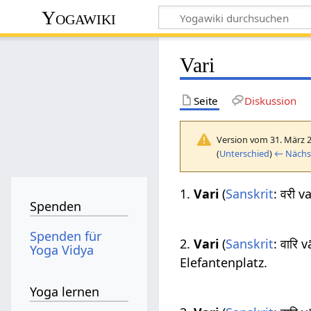
Yogawiki
Vari
Seite
Diskussion
Version vom 31. März 
(
Unterschied
)
← Nächst
1.
Vari
(
Sanskrit
: वरी v
Spenden
Spenden für
2.
Vari
(
Sanskrit
: वारि 
Yoga Vidya
Elefantenplatz.
Yoga lernen