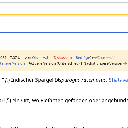
2025, 17:07 Uhr von
Oliver Hahn
(
Diskussion
|
Beiträge
)
(
→
Siehe auch
)
ältere Version
| Aktuelle Version (Unterschied) | Nächstjüngere Version → 
arī
f.
) Indischer Spargel (
Asparagus racemosus
,
Shatava
vāri
f.
) ein Ort, wo Elefanten gefangen oder angebund