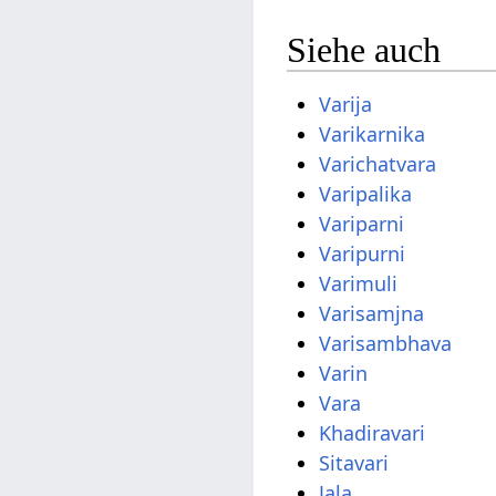
Siehe auch
Varija
Varikarnika
Varichatvara
Varipalika
Variparni
Varipurni
Varimuli
Varisamjna
Varisambhava
Varin
Vara
Khadiravari
Sitavari
Jala