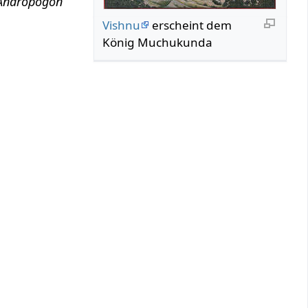
Andropogon
Vishnu
erscheint dem
König Muchukunda