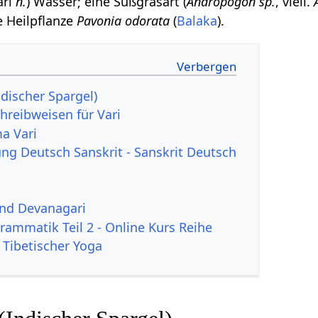
vāri
n.
) Wasser; eine Süßgrasart (
Andropogon sp.
, viell.
ie Heilpflanze
Pavonia odorata
(
Balaka
).
ndischer Spargel)
hreibweisen für Vari
a Vari
g Deutsch Sanskrit - Sanskrit Deutsch
und Devanagari
rammatik Teil 2 - Online Kurs Reihe
 Tibetischer Yoga