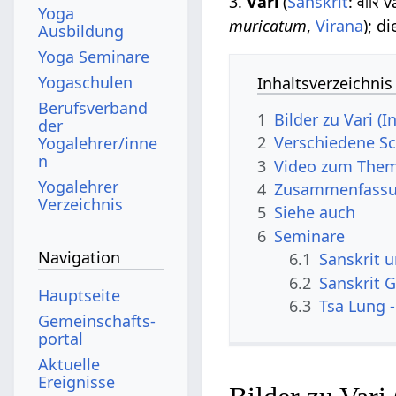
3.
Vari
(
Sanskrit
: वारि 
Yoga
muricatum
,
Virana
); d
Ausbildung
Yoga Seminare
Yogaschulen
Inhaltsverzeichnis
Berufsverband
1
Bilder zu Vari (I
der
2
Verschiedene Sc
Yogalehrer/inne
n
3
Video zum Them
Yogalehrer
4
Zusammenfassun
Verzeichnis
5
Siehe auch
6
Seminare
Navigation
6.1
Sanskrit 
6.2
Sanskrit G
Hauptseite
6.3
Tsa Lung -
Gemeinschafts­
portal
Aktuelle
Ereignisse