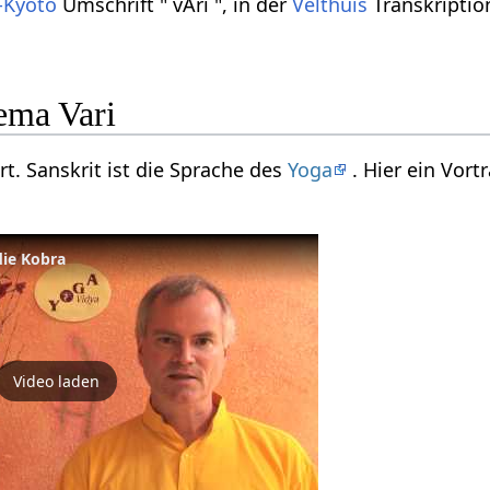
-Kyoto
Umschrift " vAri ", in der
Velthuis
Transkription
ema Vari
ort. Sanskrit ist die Sprache des
Yoga
. Hier ein Vor
die Kobra
Video laden