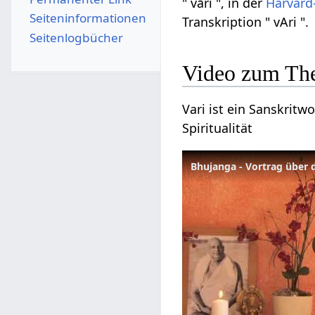
" vāri ", in der
Harvard
Seiten­­informationen
Transkription " vAri ".
Seitenlogbücher
Video zum Th
Vari ist ein Sanskritw
Spiritualität
Bhujanga - Vortrag über 