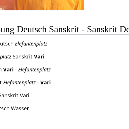
ng Deutsch Sanskrit - Sanskrit D
eutsch
Elefantenplatz
platz
Sanskrit
Vari
ch
Vari
-
Elefantenplatz
it
Elefantenplatz
-
Vari
anskrit Vari
tsch Wasser.