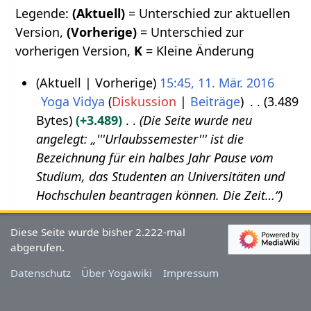
Legende:
(Aktuell)
= Unterschied zur aktuellen
Version,
(Vorherige)
= Unterschied zur
vorherigen Version,
K
= Kleine Änderung
Aktuell
Vorherige
15:45, 11. Mär. 2016
Yoga Vidya
Diskussion
Beiträge
3.489
1
Bytes
+3.489
Die Seite wurde neu
1
angelegt: „'''Urlaubssemester''' ist die
.
Bezeichnung für ein halbes Jahr Pause vom
M
Studium, das Studenten an Universitäten und
ä
Hochschulen beantragen können. Die Zeit…“
r
z
Diese Seite wurde bisher 2.222-mal
2
abgerufen.
0
Datenschutz
Über Yogawiki
Impressum
1
6