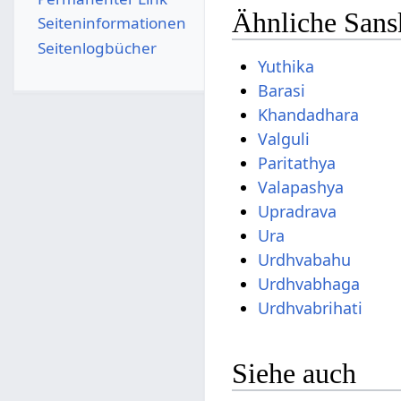
Ähnliche Sans
Seiten­­informationen
Seitenlogbücher
Yuthika
Barasi
Khandadhara
Valguli
Paritathya
Valapashya
Upradrava
Ura
Urdhvabahu
Urdhvabhaga
Urdhvabrihati
Siehe auch