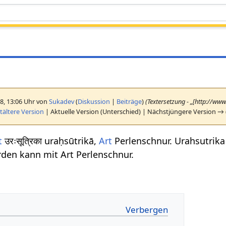
18, 13:06 Uhr von
Sukadev
(
Diskussion
|
Beiträge
)
(Textersetzung - „[http://ww
ältere Version
| Aktuelle Version (Unterschied) | Nächstjüngere Version → 
t
उरःसूत्रिका uraḥsūtrikā,
Art
Perlenschnur. Urahsutrika
den kann mit Art Perlenschnur.