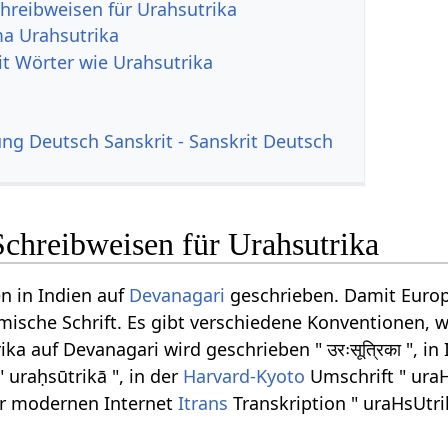
hreibweisen für Urahsutrika
a Urahsutrika
it Wörter wie Urahsutrika
g Deutsch Sanskrit - Sanskrit Deutsch
Schreibweisen für Urahsutrika
n in Indien auf
Devanagari
geschrieben. Damit Europ
ömische Schrift. Es gibt verschiedene Konventionen, w
a auf Devanagari wird geschrieben " उरःसूत्रिका ", in
" uraḥsūtrikā ", in der
Harvard-Kyoto
Umschrift " uraH
der modernen Internet
Itrans
Transkription " uraHsUtri