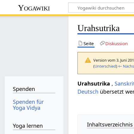
Yogawiki
Urahsutrika
Seite
Diskussion
Version vom 3. Juni 20
(
Unterschied
)
← Nächst
Urahsutrika
,
Sanskri
Spenden
Deutsch
übersetzt wer
Spenden für
Yoga Vidya
Inhaltsverzeichnis
Yoga lernen