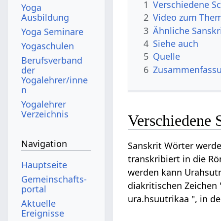
1
Verschiedene Sc
Yoga
Ausbildung
2
Video zum Them
3
Ähnliche Sanskr
Yoga Seminare
4
Siehe auch
Yogaschulen
5
Quelle
Berufsverband
6
Zusammenfassun
der
Yogalehrer/inne
n
Yogalehrer
Verzeichnis
Verschiedene 
Navigation
Sanskrit Wörter werde
transkribiert in die R
Hauptseite
werden kann Urahsutrik
Gemeinschafts­
diakritischen Zeichen 
portal
ura.hsuutrikaa ", in 
Aktuelle
Ereignisse