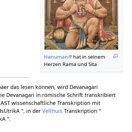
Hanuman
hat in seinem
Herzen Rama und Sita
äer das lesen können, wird Devanagari
ie Devanagari in römische Schrift transkribiert
 IAST wissenschaftliche Transkription mit
sUtrikA ", in der
Velthuis
Transkription "
kA ".