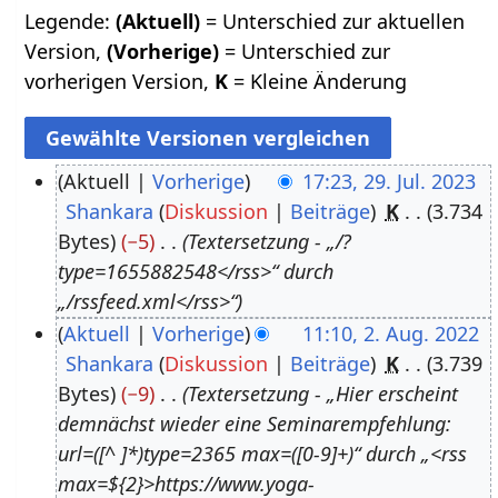
Legende:
(Aktuell)
= Unterschied zur aktuellen
Version,
(Vorherige)
= Unterschied zur
vorherigen Version,
K
= Kleine Änderung
Aktuell
Vorherige
17:23, 29. Jul. 2023
Shankara
Diskussion
Beiträge
K
3.734
2
Bytes
−5
Textersetzung - „/?
9
type=1655882548</rss>“ durch
.
„/rssfeed.xml</rss>“
J
Aktuell
Vorherige
11:10, 2. Aug. 2022
u
Shankara
Diskussion
Beiträge
K
3.739
2
l
Bytes
−9
Textersetzung - „Hier erscheint
.
i
demnächst wieder eine Seminarempfehlung:
A
2
url=([^ ]*)type=2365 max=([0-9]+)“ durch „<rss
u
0
max=${2}>https://www.yoga-
g
2