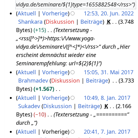
vidya.de/seminare/${1}type=1655882548</rss>“
u
3
Aktuell
Vorherige
12:53, 20. Jun. 2022
s
Shankara
Diskussion
Beiträge
K
3.748
2
t
Bytes
+15
Textersetzung -
0
2
„<rss([^>]*)>https:\/\/www.yoga-
.
0
vidya.de\/seminare\/([^<]*)<\/rss>“ durch „Hier
J
2
erscheint demnächst wieder eine
u
2
Seminarempfehlung: url=${2}${1}“
n
Aktuell
Vorherige
15:05, 31. Mai 2017
i
Brahmadev
Diskussion
Beiträge
3.733
3
2
Bytes
+1.567
1
0
K
Aktuell
Vorherige
10:49, 8. Jan. 2017
.
2
e
Sukadev
Diskussion
Beiträge
K
2.166
8
M
2
i
Bytes
−10
Textersetzung - „==========“
.
a
n
durch „“
J
i
e
Aktuell
Vorherige
20:41, 7. Jan. 2017
a
2