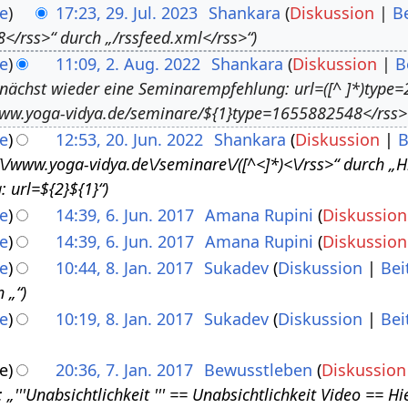
e
17:23, 29. Jul. 2023
Shankara
Diskussion
B
</rss>“ durch „/rssfeed.xml</rss>“
e
11:09, 2. Aug. 2022
Shankara
Diskussion
B
nächst wieder eine Seminarempfehlung: url=([^ ]*)type=
ww.yoga-vidya.de/seminare/${1}type=1655882548</rss>
e
12:53, 20. Jun. 2022
Shankara
Diskussion
B
\/\/www.yoga-vidya.de\/seminare\/([^<]*)<\/rss>“ durch „
 url=${2}${1}“
e
14:39, 6. Jun. 2017
Amana Rupini
Diskussion
e
14:39, 6. Jun. 2017
Amana Rupini
Diskussion
e
10:44, 8. Jan. 2017
Sukadev
Diskussion
Bei
 „“
e
10:19, 8. Jan. 2017
Sukadev
Diskussion
Bei
e
20:36, 7. Jan. 2017
Bewusstleben
Diskussion
chtlichkeit‏‎ Video == Hier ein Vortragsvideo mit dem Thema