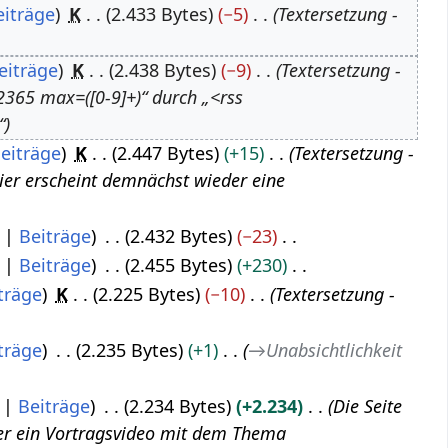
eiträge
K
2.433 Bytes
−5
Textersetzung -
eiträge
K
2.438 Bytes
−9
Textersetzung -
2365 max=([0-9]+)“ durch „<rss
“
eiträge
K
2.447 Bytes
+15
Textersetzung -
Hier erscheint demnächst wieder eine
Beiträge
2.432 Bytes
−23
Beiträge
2.455 Bytes
+230
träge
K
2.225 Bytes
−10
Textersetzung -
träge
2.235 Bytes
+1
→
Unabsichtlichkeit‏‎
Beiträge
2.234 Bytes
+2.234
Die Seite