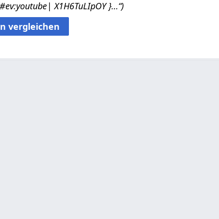
sichtlichkeit‏‎: {{#ev:youtube| X1H6TuLIpOY }…“