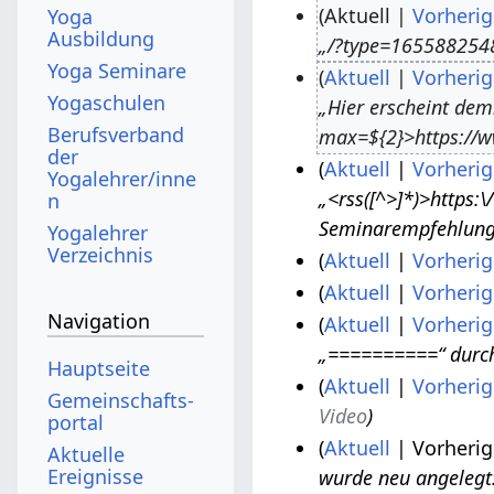
Aktuell
Vorherig
Yoga
Ausbildung
„/?type=1655882548
2
Yoga Seminare
Aktuell
Vorherig
9
Yogaschulen
„Hier erscheint dem
.
2
Berufsverband
max=${2}>https://w
J
.
der
Aktuell
Vorherig
u
A
Yogalehrer/inne
„<rss([^>]*)>https:
n
2
l
u
Seminarempfehlung:
0
Yogalehrer
i
g
Verzeichnis
Aktuell
Vorherig
.
2
u
K
Aktuell
Vorherig
6
J
0
s
e
K
Navigation
.
Aktuell
Vorherig
u
2
t
i
e
„==========“ durch
J
n
3
2
8
Hauptseite
n
i
u
Aktuell
Vorherig
i
0
.
Gemeinschafts­
e
n
Video
n
2
2
J
portal
B
e
i
Aktuell
Vorherig
0
2
a
Aktuelle
e
B
Ereignisse
wurde neu angelegt: „'''Unabsichtlichkeit‏‎ ''' == Unabsi
2
2
n
7