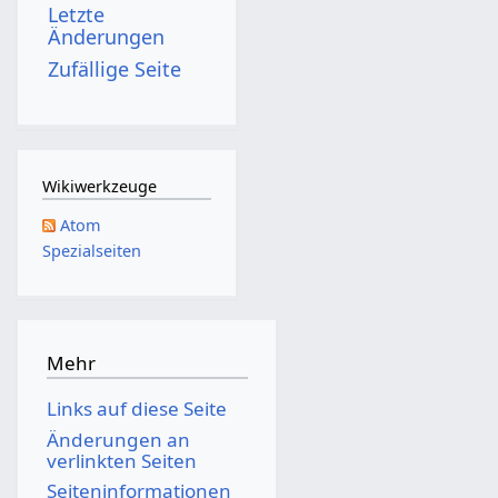
Letzte
n
Änderungen
g
Zufällige Seite
s
z
u
s
Wikiwerkzeuge
a
Atom
m
Spezialseiten
m
e
n
f
Mehr
a
Links auf diese Seite
s
Änderungen an
s
verlinkten Seiten
u
Seiten­­informationen