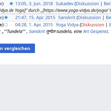
e
13:05, 3. Jun. 2018
Sukadev
Diskussion
Bei
idya.de Yoga]“ durch „[https://www.yoga-vidya.de/yoga/ Y
e
21:47, 15. Apr. 2015
Sanskrit
Diskussion
Be
e
04:28, 1. Apr. 2015
Yoga Vidya
Diskussion
„'''Tundela''' ,
Sanskrit
तुण्देल tuṇdela, eine
Art
Gespenst
.