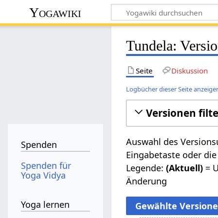
Yogawiki
Tundela: Versi
Seite
Diskussion
Logbücher dieser Seite anzeige
Versionen filt
Auswahl des Versionsu
Spenden
Eingabetaste oder die
Spenden für
Legende:
(Aktuell)
= U
Yoga Vidya
Änderung
Yoga lernen