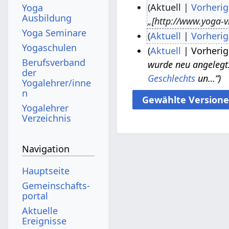
Aktuell
Vorherig
Yoga
Ausbildung
„[http://www.yoga-v
3
Yoga Seminare
Aktuell
Vorherig
.
Yogaschulen
K
Aktuell
Vorherig
J
1
Berufsverband
e
wurde neu angelegt: 
u
5
1
der
i
Geschlechts
un…“
n
.
.
Yogalehrer/inne
n
n
i
A
A
e
Yogalehrer
2
p
p
B
Verzeichnis
0
r
r
e
1
i
i
a
Navigation
8
l
l
r
2
2
Hauptseite
b
0
0
Gemeinschafts­
e
1
1
portal
i
5
5
Aktuelle
t
Ereignisse
u