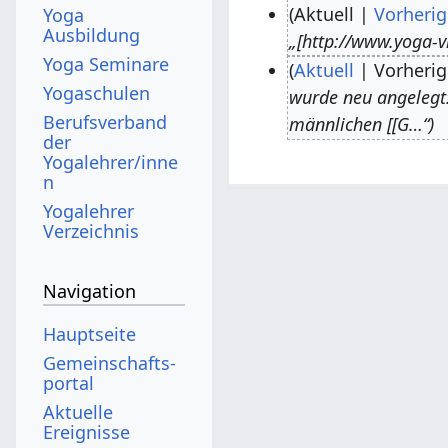
Aktuell
Vorherig
Yoga
Ausbildung
„[http://www.yoga-v
3
Yoga Seminare
Aktuell
Vorherig
.
Yogaschulen
wurde neu angelegt: 
J
1
Berufsverband
männlichen [[G…“
u
8
der
n
.
Yogalehrer/inne
n
i
A
Yogalehrer
2
p
Verzeichnis
0
r
1
i
Navigation
8
l
2
Hauptseite
0
Gemeinschafts­
1
portal
5
Aktuelle
Ereignisse