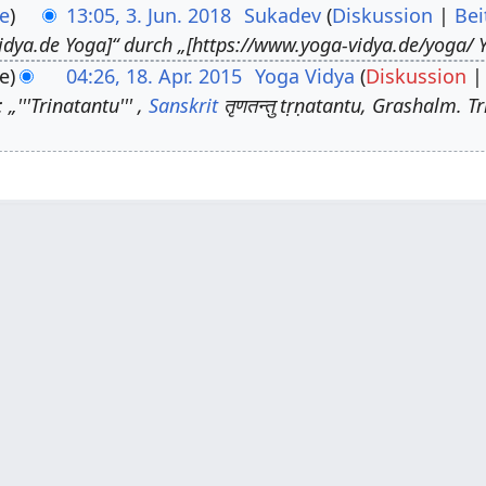
e
13:05, 3. Jun. 2018
Sukadev
Diskussion
Bei
idya.de Yoga]“ durch „[https://www.yoga-vidya.de/yoga/ Y
e
04:26, 18. Apr. 2015
Yoga Vidya
Diskussion
„'''Trinatantu''' ,
Sanskrit
तृणतन्तु tṛṇatantu, Grashalm. Tr