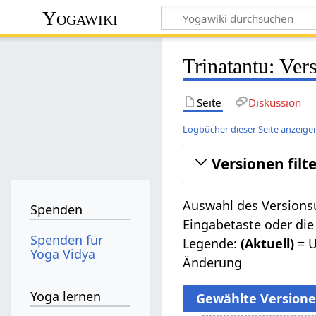
Yogawiki
Trinatantu: Ver
Seite
Diskussion
Logbücher dieser Seite anzeige
Versionen filt
Auswahl des Versionsu
Spenden
Eingabetaste oder die
Spenden für
Legende:
(Aktuell)
= U
Yoga Vidya
Änderung
Yoga lernen