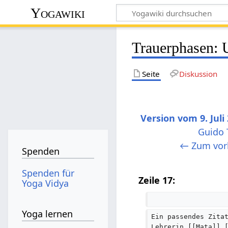
Yogawiki
Trauerphasen: 
Seite
Diskussion
Version vom 9. Juli
Guido 
K
← Zum vorh
Spenden
e
i
Spenden für
Zeile 17:
Yoga Vidya
n
e
B
Yoga lernen
Ein passendes Zita
e
Lehrerin [[Mata]] 