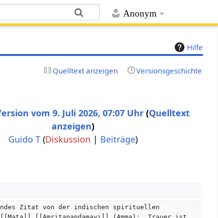
Anonym
Hilfe
Quelltext anzeigen
Versionsgeschichte
ersion vom 9. Juli 2026, 07:07 Uhr
Quelltext
anzeigen
Guido T
(
Diskussion
|
Beiträge
)
ndes Zitat von der indischen spirituellen 
[[Mata]] [[Amritanandamayi]] (Amma): „Trauer ist 