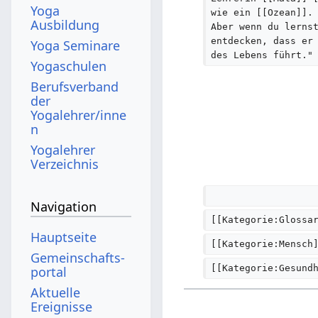
Yoga
wie ein [[Ozean]].
a
Ausbildung
Aber wenn du lerns
r
entdecken, dass er
Yoga Seminare
b
des Lebens führt."
Yogaschulen
e
Berufsverband
i
der
t
Yogalehrer/inne
n
u
Yogalehrer
n
Verzeichnis
g
s
Navigation
z
[[Kategorie:Glossa
u
Hauptseite
[[Kategorie:Mensch
s
Gemeinschafts­
a
[[Kategorie:Gesund
portal
m
Aktuelle
m
Ereignisse