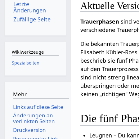
e
Aktuelle Versi
Letzte
Änderungen
n
Zufällige Seite
f
Trauerphasen
sind ve
a
verschiedene Trauerp
s
Die bekannten Trauer
s
Elisabeth Kübler-Ross 
Wikiwerkzeuge
u
beschrieb sie fünf Ph
n
Spezialseiten
auf den Trauerprozes
g
sind nicht streng line
überspringen oder me
keinen „richtigen" We
Mehr
Links auf diese Seite
Änderungen an
Die fünf Pha
verlinkten Seiten
Druckversion
Leugnen – Du kanns
Permanenter Link