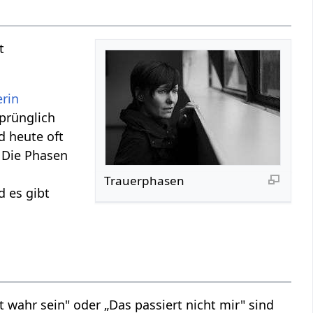
t
erin
sprünglich
d heute oft
 Die Phasen
Trauerphasen
d es gibt
 wahr sein" oder „Das passiert nicht mir" sind