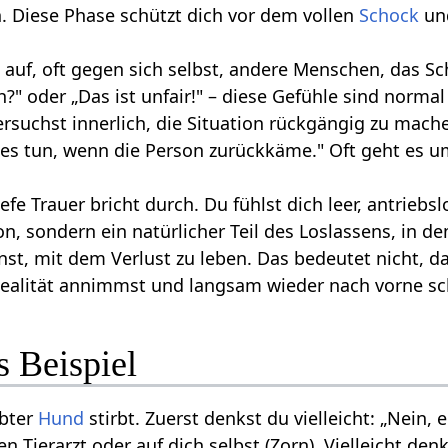
. Diese Phase schützt dich vor dem vollen
Schock
und
uf, oft gegen sich selbst, andere Menschen, das Sc
?" oder „Das ist unfair!" – diese Gefühle sind normal
rsuchst innerlich, die Situation rückgängig zu mach
lles tun, wenn die Person zurückkäme." Oft geht es 
iefe Trauer bricht durch. Du fühlst dich leer, antriebsl
n, sondern ein natürlicher Teil des Loslassens, in de
nst, mit dem Verlust zu leben. Das bedeutet nicht, da
ealität annimmst und langsam wieder nach vorne schau
s Beispiel
ebter
Hund
stirbt. Zuerst denkst du vielleicht: „Nein
n Tierarzt oder auf dich selbst (Zorn). Vielleicht de