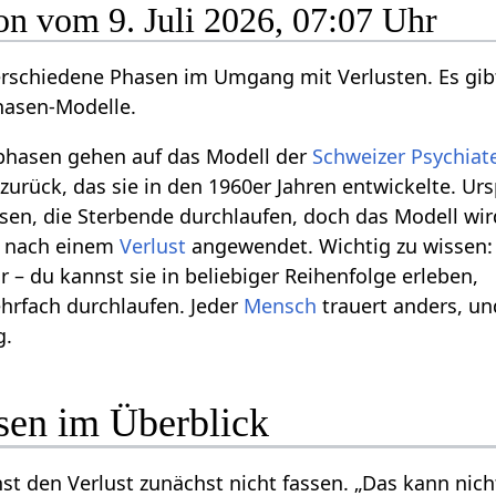
m
on vom 9. Juli 2026, 07:07 Uhr
e
n
rschiedene Phasen im Umgang mit Verlusten. Es gib
f
hasen-Modelle.
a
phasen gehen auf das Modell der
Schweizer
Psychiat
s
zurück, das sie in den 1960er Jahren entwickelte. Ur
s
asen, die Sterbende durchlaufen, doch das Modell wir
u
s nach einem
Verlust
angewendet. Wichtig zu wissen:
n
ar – du kannst sie in beliebiger Reihenfolge erleben,
g
hrfach durchlaufen. Jeder
Mensch
trauert anders, un
g.
sen im Überblick
t den Verlust zunächst nicht fassen. „Das kann nicht