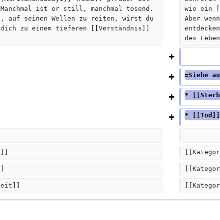
 Manchmal ist er still, manchmal tosend. 
wie ein [
e
t, auf seinen Wellen zu reiten, wirst du 
Aber wenn
a
 dich zu einem tieferen [[Verständnis]] 
entdecken
r
des Leben
b
e
=Siehe au
i
t
* [[Sterb
u
* [[Tod]]
n
g
s
r]]  
[[Kategor
z
]]
[[Kategor
u
s
heit]]
[[Kategor
a
m