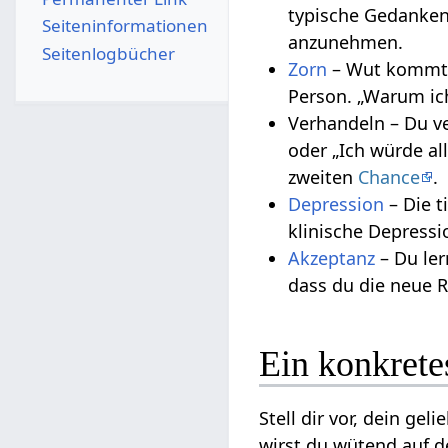
typische Gedanken
Seiten­­informationen
anzunehmen.
Seitenlogbücher
Zorn
– Wut kommt a
Person. „Warum ich
Verhandeln – Du ve
oder „Ich würde a
zweiten
Chance
.
Depression
– Die t
klinische Depressio
Akzeptanz
– Du ler
dass du die neue R
Ein konkrete
Stell dir vor, dein geli
wirst du wütend auf de