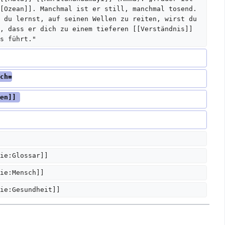
[Ozean]]. Manchmal ist er still, manchmal tosend. 
 du lernst, auf seinen Wellen zu reiten, wirst du 
, dass er dich zu einem tieferen [[Verständnis]] 
s führt."
ch=
en]] 
ie:Glossar]]  
ie:Mensch]]
ie:Gesundheit]]