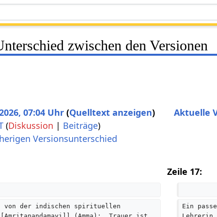
Unterschied zwischen den Versionen
 2026, 07:04 Uhr
Quelltext anzeigen
Aktuelle V
T
(
Diskussion
|
Beiträge
)
erigen Versionsunterschied
K
e
Zeile 17:
i
n
e
t von der indischen spirituellen 
Ein passe
B
[[Amritanandamayi]] (Amma): „Trauer ist 
Lehrerin 