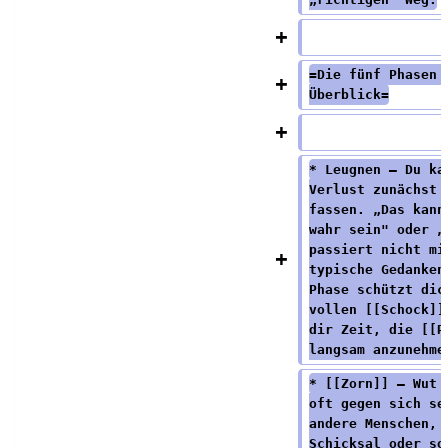
=Die fünf Phasen 
Überblick=
* Leugnen – Du ka
Verlust zunächst 
fassen. „Das kann
wahr sein" oder „
passiert nicht mi
typische Gedanken
Phase schützt dic
vollen [[Schock]]
dir Zeit, die [[R
langsam anzunehme
* [[Zorn]] – Wut 
oft gegen sich se
andere Menschen, 
Schicksal oder so