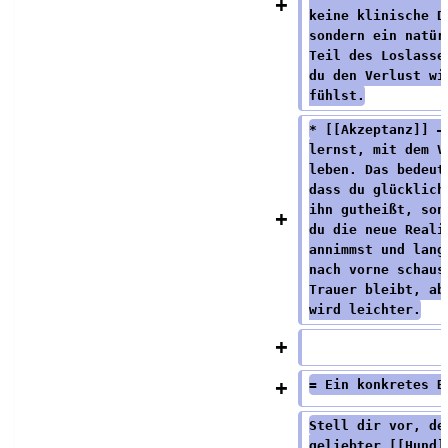
keine klinische D
sondern ein natür
Teil des Loslasse
du den Verlust wi
fühlst.
* [[Akzeptanz]] –
lernst, mit dem V
leben. Das bedeut
dass du glücklich
ihn gutheißt, son
du die neue Reali
annimmst und lang
nach vorne schaus
Trauer bleibt, ab
wird leichter.
= Ein konkretes B
Stell dir vor, de
geliebter [[Hund]