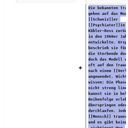
z
u
Die bekannten Tra
u
s
gehen auf das Mod
[[Schweiz]]er 
s
a
[[Psychiater]]in 
a
m
Kübler-Ross zurüc
m
m
in den 1960er Jah
entwickelte. Ursp
m
e
beschrieb sie fün
e
n
die Sterbende dur
doch das Modell w
n
f
oft auf den Traue
f
a
nach einem [[Verl
a
s
angewendet. Wicht
wissen: Die Phase
s
s
nicht streng line
s
u
kannst sie in bel
u
n
Reihenfolge erleb
überspringen oder
n
g
durchlaufen. Jede
g
[[Mensch]] trauer
und es gibt keine
„richtigen" Weg.