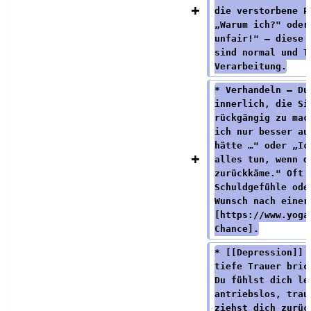
die verstorbene P
„Warum ich?" oder
unfair!" – diese 
sind normal und T
Verarbeitung.
* Verhandeln – Du
innerlich, die Si
rückgängig zu mac
ich nur besser au
hätte …" oder „Ic
alles tun, wenn d
zurückkäme." Oft 
Schuldgefühle ode
Wunsch nach einer
[https://www.yoga
Chance].
* [[Depression]] 
tiefe Trauer bric
Du fühlst dich le
antriebslos, trau
ziehst dich zurüc