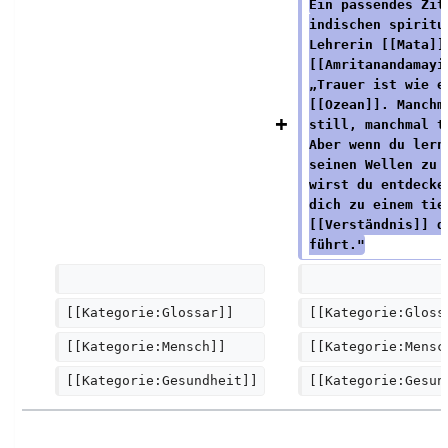
Ein passendes Zit
indischen spiritu
Lehrerin [[Mata]]
[[Amritanandamayi
„Trauer ist wie e
[[Ozean]]. Manchm
still, manchmal t
Aber wenn du lern
seinen Wellen zu 
wirst du entdecke
dich zu einem tie
[[Verständnis]] d
führt."
[[Kategorie:Glossar]]  
[[Kategorie:Gloss
[[Kategorie:Mensch]]
[[Kategorie:Mensc
[[Kategorie:Gesundheit]]
[[Kategorie:Gesun