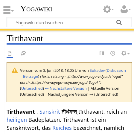
Yogawiki
Tirthavant
Version vom 3. Juni 2018, 13:05 Uhr von
Sukadev
(
Diskussion
|
Beiträge
)
(Textersetzung - „[http://www.yoga-vidya.de Yoga]“
durch „[https://www.yoga-vidya.de/yoga/ Yoga] “)
(
Unterschied
)
← Nächstältere Version
| Aktuelle Version
(Unterschied) | Nächstjüngere Version → (Unterschied)
Tirthavant
,
Sanskrit
तीर्थवन्त् tīrthavant, reich an
heiligen
Badeplätzen. Tirthavant ist ein
Sanskritwort, das
Reiches
bezeichnet, nämlich