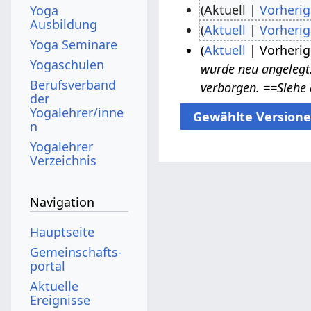
Aktuell
Vorherig
Yoga
Ausbildung
K
Aktuell
Vorherig
1
Yoga Seminare
e
K
.
Aktuell
Vorherig
Yogaschulen
i
e
wurde neu angelegt: „
J
2
n
Berufsverband
i
verborgen. ==Siehe
u
3
der
e
n
n
.
Yogalehrer/inne
B
e
n
i
F
e
B
Yogalehrer
2
e
a
e
Verzeichnis
0
b
r
a
2
r
b
r
Navigation
6
u
e
b
a
Hauptseite
i
e
r
Gemeinschafts­
t
i
2
portal
u
t
0
Aktuelle
n
u
Ereignisse
1
g
n