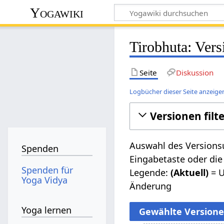
Yogawiki
Tirobhuta: Vers
Seite
Diskussion
Logbücher dieser Seite anzeige
Versionen filt
Auswahl des Versionsu
Spenden
Eingabetaste oder die
Spenden für
Legende:
(Aktuell)
= U
Yoga Vidya
Änderung
Yoga lernen