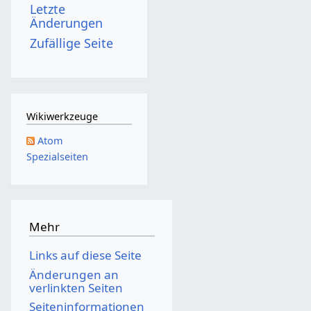
Letzte
7
s
g
Änderungen
z
s
Zufällige Seite
u
z
s
u
a
s
m
a
Wikiwerkzeuge
m
m
Atom
e
m
Spezialseiten
n
e
f
n
a
f
s
a
Mehr
s
s
Links auf diese Seite
u
s
Änderungen an
n
u
verlinkten Seiten
g
n
Seiten­­informationen