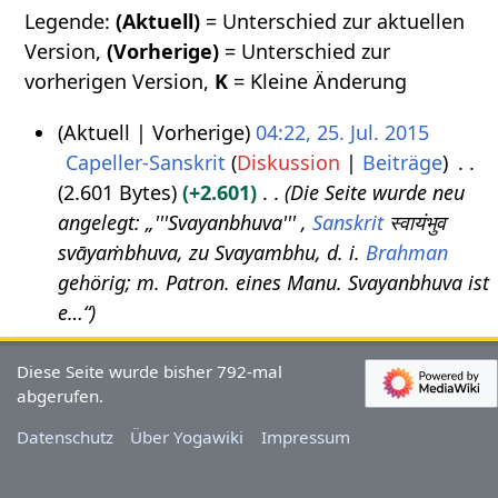
Legende:
(Aktuell)
= Unterschied zur aktuellen
Version,
(Vorherige)
= Unterschied zur
vorherigen Version,
K
= Kleine Änderung
Aktuell
Vorherige
04:22, 25. Jul. 2015
Capeller-Sanskrit
Diskussion
Beiträge
2
2.601 Bytes
+2.601
Die Seite wurde neu
5
angelegt: „'''Svayanbhuva''' ,
Sanskrit
स्वायंभुव
.
svāyaṁbhuva, zu Svayambhu, d. i.
Brahman
J
gehörig; m. Patron. eines Manu. Svayanbhuva ist
u
e…“
l
i
Diese Seite wurde bisher 792-mal
2
abgerufen.
0
Datenschutz
Über Yogawiki
Impressum
1
5