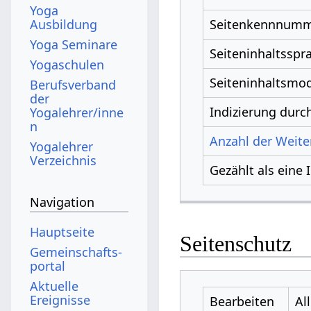
Yoga
Ausbildung
Seitenkennnum
Yoga Seminare
Seiteninhaltsspr
Yogaschulen
Seiteninhaltsmod
Berufsverband
der
Indizierung dur
Yogalehrer/inne
n
Anzahl der Weiter
Yogalehrer
Verzeichnis
Gezählt als eine 
Navigation
Hauptseite
Seitenschutz
Gemeinschafts­
portal
Aktuelle
Ereignisse
Bearbeiten
Al