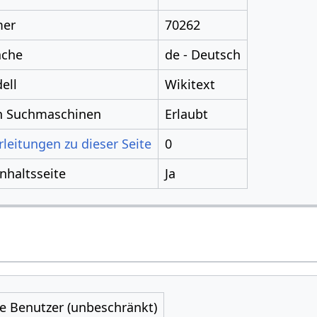
mer
70262
ache
de - Deutsch
ell
Wikitext
ch Suchmaschinen
Erlaubt
leitungen zu dieser Seite
0
Inhaltsseite
Ja
le Benutzer (unbeschränkt)