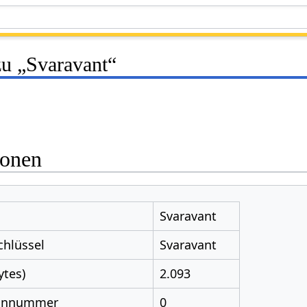
zu „Svaravant“
ionen
Svaravant
chlüssel
Svaravant
ytes)
2.093
nnnummer
0