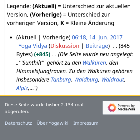
Legende:
(Aktuell)
= Unterschied zur aktuellen
Version,
(Vorherige)
= Unterschied zur
vorherigen Version,
K
= Kleine Änderung
Aktuell
Vorherige
06:18, 14. Jun. 2017
Yoga Vidya
Diskussion
Beiträge
845
1
Bytes
+845
Die Seite wurde neu angelegt:
4
„'''Sunthilt''' gehört zu den
Walküren
, den
.
Himmelsjungfrauen. Zu den Walküren gehören
J
insbesondere
Tanburg
,
Waldburg
,
Waldraut
,
u
Alpiz
,…“
n
i
Diese Seite wurde bisher 2.134-mal
2
abgerufen.
0
Datenschutz
Über Yogawiki
Impressum
1
7