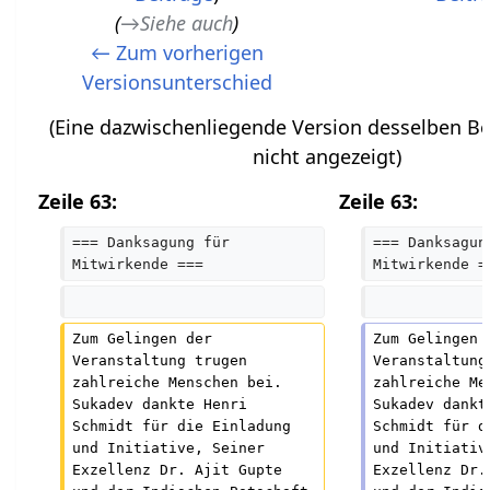
K
→
Siehe auch
e
← Zum vorherigen
i
Versionsunterschied
n
(Eine dazwischenliegende Version desselben Be
e
nicht angezeigt)
B
e
Zeile 63:
Zeile 63:
a
=== Danksagung für 
=== Danksagun
r
Mitwirkende ===
Mitwirkende =
b
e
Zum Gelingen der 
Zum Gelingen 
i
Veranstaltung trugen 
Veranstaltung
t
zahlreiche Menschen bei. 
zahlreiche Me
u
Sukadev dankte Henri 
Sukadev dankt
Schmidt für die Einladung 
Schmidt für d
n
und Initiative, Seiner 
und Initiativ
g
Exzellenz Dr. Ajit Gupte 
Exzellenz Dr.