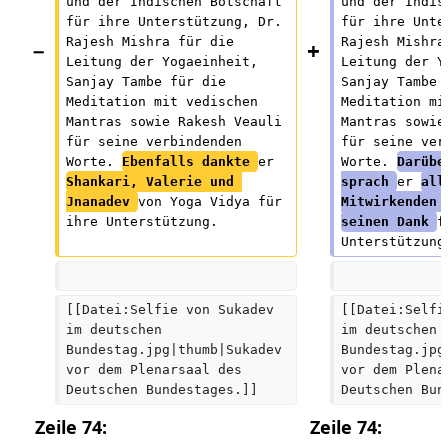
s
und der Indischen Botschaft 
und der Indis
für ihre Unterstützung, Dr. 
für ihre Unte
z
Rajesh Mishra für die 
Rajesh Mishra
u
Leitung der Yogaeinheit, 
Leitung der Y
s
Sanjay Tambe für die 
Sanjay Tambe 
Meditation mit vedischen 
Meditation mi
a
Mantras sowie Rakesh Veauli 
Mantras sowie
m
für seine verbindenden 
für seine ver
Worte. 
Ebenfalls dankte 
er 
m
Worte. 
Darübe
Shankari, Valerie und 
sprach 
er 
all
e
Jnanadev 
von Yoga Vidya für 
Mitwirkenden 
n
ihre Unterstützung.
seinen Dank 
f
Unterstützung
f
a
s
[[Datei:Selfie von Sukadev 
[[Datei:Selfi
s
im deutschen 
im deutschen 
Bundestag.jpg|thumb|Sukadev 
Bundestag.jpg
u
vor dem Plenarsaal des 
vor dem Plena
n
Deutschen Bundestages.]]
Deutschen Bun
g
Zeile 74:
Zeile 74: