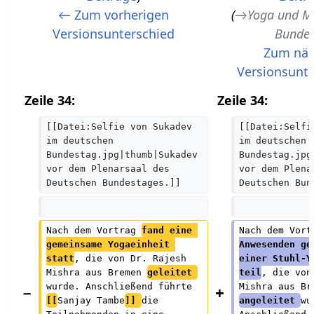
K
← Zum vorherigen
→
Yoga und M
e
Versionsunterschied
Bunde
i
Zum näc
n
Versionsunt
e
Zeile 34:
Zeile 34:
B
e
[[Datei:Selfie von Sukadev 
[[Datei:Selfi
im deutschen 
im deutschen 
a
Bundestag.jpg|thumb|Sukadev 
Bundestag.jpg
r
vor dem Plenarsaal des 
vor dem Plena
b
Deutschen Bundestages.]]
Deutschen Bun
e
i
Nach dem Vortrag 
fand eine 
Nach dem Vort
t
gemeinsame Yogaeinheit 
Anwesenden ge
u
statt
, die von Dr. Rajesh 
einer Stuhl-Y
Mishra aus Bremen 
geleitet 
teil
, die von
n
wurde. Anschließend führte 
Mishra aus Br
g
[[
Sanjay Tambe
]] 
die 
angeleitet 
wu