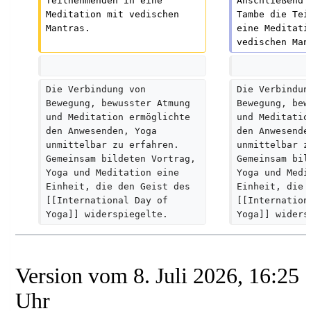
s
Teilnehmenden in eine 
Anschließend 
Meditation mit vedischen 
Tambe die Tei
z
Mantras.
eine Meditati
u
vedischen Man
s
a
Die Verbindung von 
Die Verbindun
m
Bewegung, bewusster Atmung 
Bewegung, bew
m
und Meditation ermöglichte 
und Meditatio
e
den Anwesenden, Yoga 
den Anwesende
unmittelbar zu erfahren. 
unmittelbar z
n
Gemeinsam bildeten Vortrag, 
Gemeinsam bil
f
Yoga und Meditation eine 
Yoga und Medi
Einheit, die den Geist des 
Einheit, die 
a
[[International Day of 
[[Internation
s
Yoga]] widerspiegelte.
Yoga]] widers
s
u
n
Version vom 8. Juli 2026, 16:25
g
Uhr