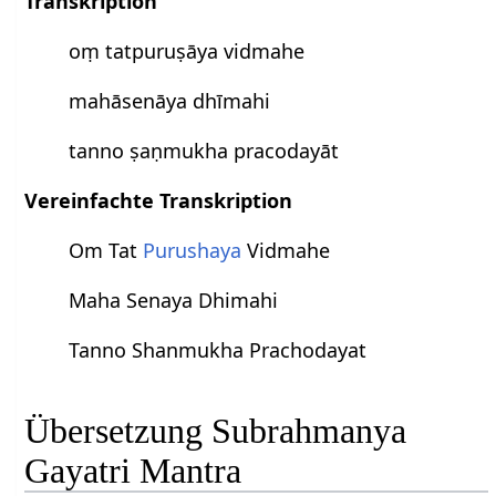
Transkription
oṃ tatpuruṣāya vidmahe
mahāsenāya dhīmahi
tanno ṣaṇmukha pracodayāt
Vereinfachte Transkription
Om Tat
Purushaya
Vidmahe
Maha Senaya Dhimahi
Tanno Shanmukha Prachodayat
Übersetzung Subrahmanya
Gayatri Mantra