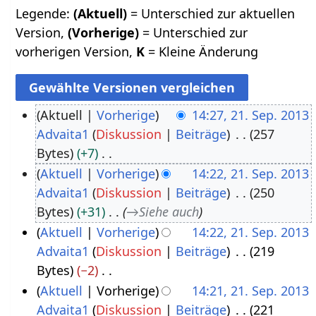
Legende:
(Aktuell)
= Unterschied zur aktuellen
Version,
(Vorherige)
= Unterschied zur
vorherigen Version,
K
= Kleine Änderung
Aktuell
Vorherige
14:27, 21. Sep. 2013
Advaita1
Diskussion
Beiträge
257
2
Bytes
+7
1
K
Aktuell
Vorherige
14:22, 21. Sep. 2013
.
e
Advaita1
Diskussion
Beiträge
250
S
i
Bytes
+31
→
Siehe auch
e
n
Aktuell
Vorherige
14:22, 21. Sep. 2013
p
e
Advaita1
Diskussion
Beiträge
219
t
B
Bytes
−2
e
e
K
Aktuell
Vorherige
14:21, 21. Sep. 2013
m
a
e
Advaita1
Diskussion
Beiträge
221
b