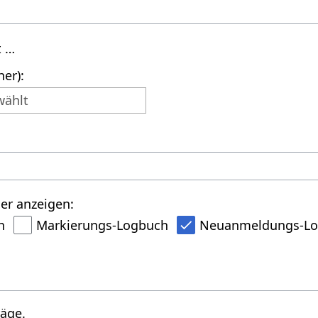
t …
er):
wählt
er anzeigen:
h
Markierungs-Logbuch
Neuanmeldungs-L
räge.