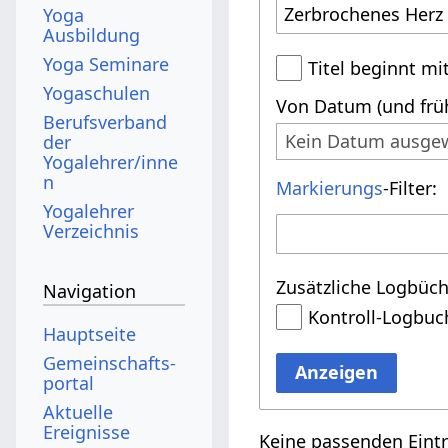
Yoga
Ausbildung
Yoga Seminare
Titel beginnt mi
Yogaschulen
Von Datum (und früh
Berufsverband
Kein Datum ausge
der
Yogalehrer/inne
n
Markierungs
-Filter:
Yogalehrer
Verzeichnis
Zusätzliche Logbüch
Navigation
Kontroll-Logbuc
Hauptseite
Gemeinschafts­
Anzeigen
portal
Aktuelle
Ereignisse
Keine passenden Eint