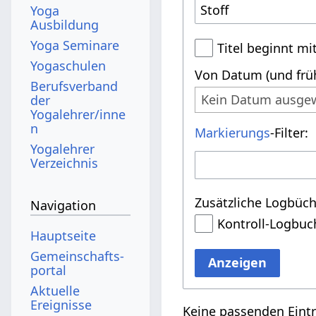
Yoga
Ausbildung
Yoga Seminare
Titel beginnt mi
Yogaschulen
Von Datum (und früh
Berufsverband
Kein Datum ausge
der
Yogalehrer/inne
n
Markierungs
-Filter:
Yogalehrer
Verzeichnis
Zusätzliche Logbüch
Navigation
Kontroll-Logbuc
Hauptseite
Gemeinschafts­
Anzeigen
portal
Aktuelle
Ereignisse
Keine passenden Eint