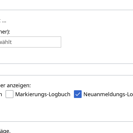
t …
er):
wählt
er anzeigen:
h
Markierungs-Logbuch
Neuanmeldungs-L
räge.