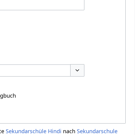
Optionen umschalten
ogbuch
ite
Sekundarschüle Hindi
nach
Sekundarschule