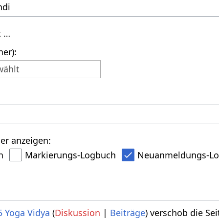
t …
er):
wählt
er anzeigen:
h
Markierungs-Logbuch
Neuanmeldungs-L
5
Yoga Vidya
Diskussion
Beiträge
verschob die Se