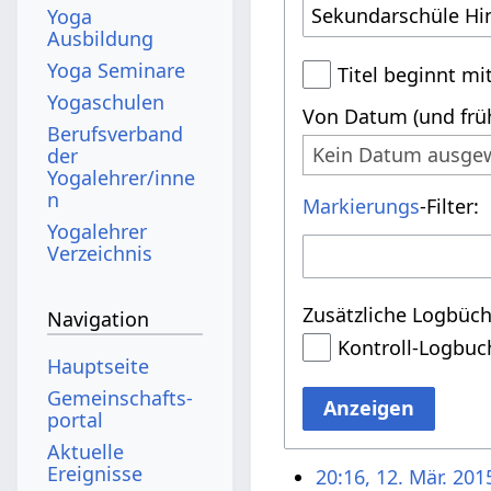
Yoga
Ausbildung
Yoga Seminare
Titel beginnt mi
Yogaschulen
Von Datum (und früh
Berufsverband
Kein Datum ausge
der
Yogalehrer/inne
n
Markierungs
-Filter:
Yogalehrer
Verzeichnis
Zusätzliche Logbüch
Navigation
Kontroll-Logbuc
Hauptseite
Gemeinschafts­
Anzeigen
portal
Aktuelle
Ereignisse
20:16, 12. Mär. 201