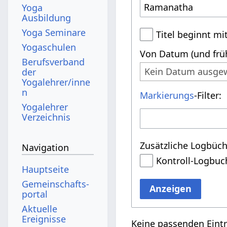
Yoga
Ausbildung
Yoga Seminare
Titel beginnt mi
Yogaschulen
Von Datum (und früh
Berufsverband
Kein Datum ausge
der
Yogalehrer/inne
n
Markierungs
-Filter:
Yogalehrer
Verzeichnis
Zusätzliche Logbüch
Navigation
Kontroll-Logbuc
Hauptseite
Gemeinschafts­
Anzeigen
portal
Aktuelle
Ereignisse
Keine passenden Eint