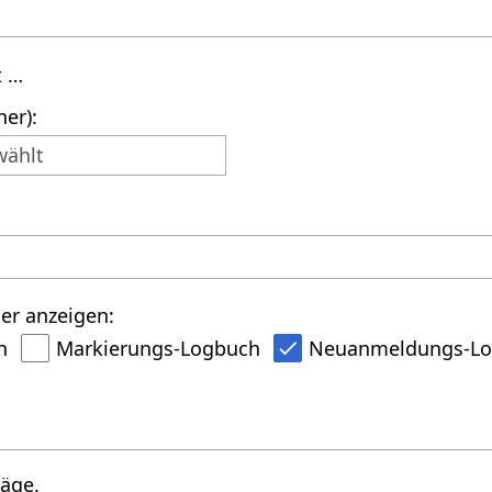
t …
er):
wählt
er anzeigen:
h
Markierungs-Logbuch
Neuanmeldungs-L
räge.