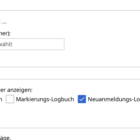
t …
er):
wählt
er anzeigen:
h
Markierungs-Logbuch
Neuanmeldungs-L
räge.