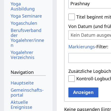
Yoga
Ausbildung
Yoga Seminare
Titel beginnt mi
Yogaschulen
Von Datum (und früh
Berufsverband
Kein Datum ausge
der
Yogalehrer/inne
n
Markierungs
-Filter:
Yogalehrer
Verzeichnis
Zusätzliche Logbüch
Navigation
Kontroll-Logbuc
Hauptseite
Gemeinschafts­
Anzeigen
portal
Aktuelle
Ereignisse
Keine passenden Eint