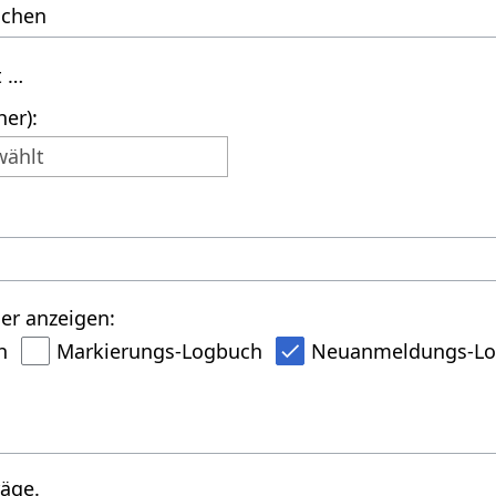
t …
er):
wählt
er anzeigen:
h
Markierungs-Logbuch
Neuanmeldungs-L
räge.