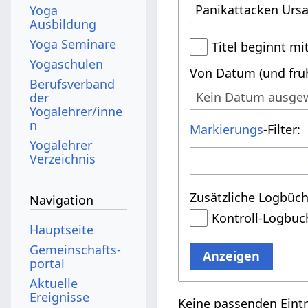
Yoga
Ausbildung
Yoga Seminare
Titel beginnt mi
Yogaschulen
Von Datum (und früh
Berufsverband
Kein Datum ausge
der
Yogalehrer/inne
n
Markierungs
-Filter:
Yogalehrer
Verzeichnis
Zusätzliche Logbüch
Navigation
Kontroll-Logbuc
Hauptseite
Gemeinschafts­
Anzeigen
portal
Aktuelle
Ereignisse
Keine passenden Eint