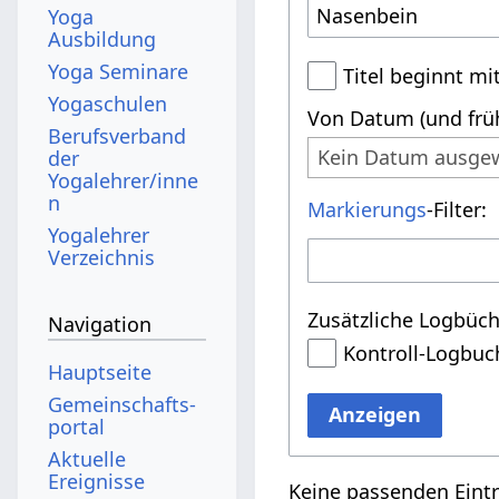
Yoga
Ausbildung
Yoga Seminare
Titel beginnt mi
Yogaschulen
Von Datum (und früh
Berufsverband
Kein Datum ausge
der
Yogalehrer/inne
n
Markierungs
-Filter:
Yogalehrer
Verzeichnis
Zusätzliche Logbüch
Navigation
Kontroll-Logbuc
Hauptseite
Gemeinschafts­
Anzeigen
portal
Aktuelle
Ereignisse
Keine passenden Eint