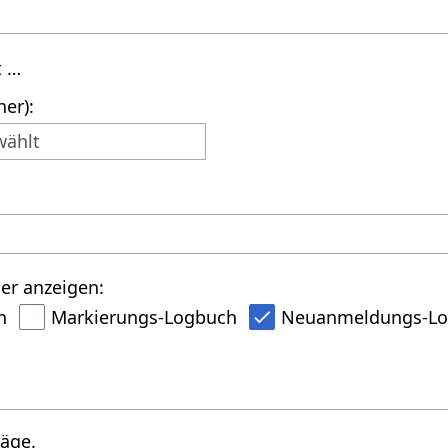
t …
er):
wählt
er anzeigen:
h
Markierungs-Logbuch
Neuanmeldungs-L
räge.