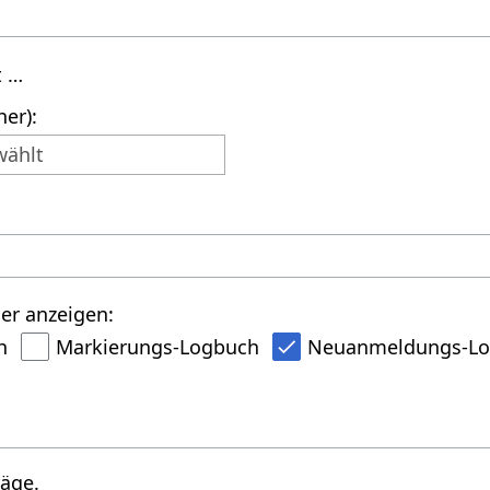
t …
er):
wählt
er anzeigen:
h
Markierungs-Logbuch
Neuanmeldungs-L
räge.