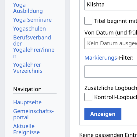
Yoga
Ausbildung
Yoga Seminare
Titel beginnt mi
Yogaschulen
Von Datum (und früh
Berufsverband
Kein Datum ausge
der
Yogalehrer/inne
n
Markierungs
-Filter:
Yogalehrer
Verzeichnis
Zusätzliche Logbüch
Navigation
Kontroll-Logbuc
Hauptseite
Gemeinschafts­
Anzeigen
portal
Aktuelle
Ereignisse
Keine passenden Eint