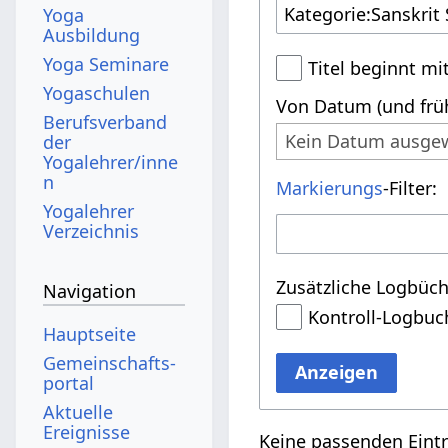
Yoga
Ausbildung
Yoga Seminare
Titel beginnt mi
Yogaschulen
Von Datum (und früh
Berufsverband
Kein Datum ausge
der
Yogalehrer/inne
n
Markierungs
-Filter:
Yogalehrer
Verzeichnis
Zusätzliche Logbüch
Navigation
Kontroll-Logbuc
Hauptseite
Gemeinschafts­
Anzeigen
portal
Aktuelle
Ereignisse
Keine passenden Eint