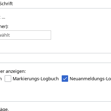
t …
er):
wählt
er anzeigen:
h
Markierungs-Logbuch
Neuanmeldungs-L
räge.