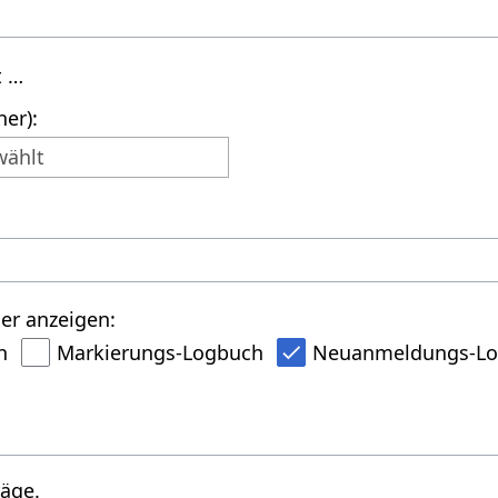
t …
er):
wählt
er anzeigen:
h
Markierungs-Logbuch
Neuanmeldungs-L
räge.