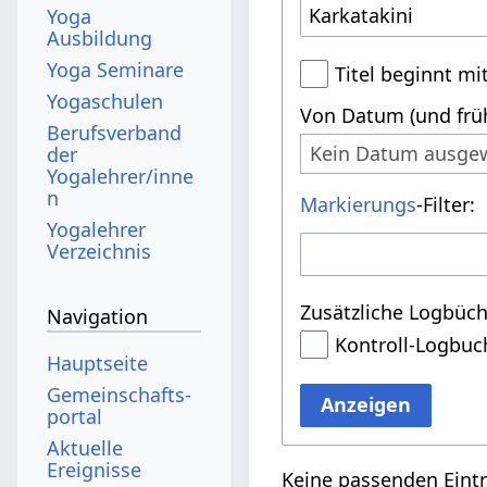
Yoga
Ausbildung
Yoga Seminare
Titel beginnt mi
Yogaschulen
Von Datum (und früh
Berufsverband
Kein Datum ausge
der
Yogalehrer/inne
n
Markierungs
-Filter:
Yogalehrer
Verzeichnis
Zusätzliche Logbüch
Navigation
Kontroll-Logbuc
Hauptseite
Gemeinschafts­
Anzeigen
portal
Aktuelle
Ereignisse
Keine passenden Eint